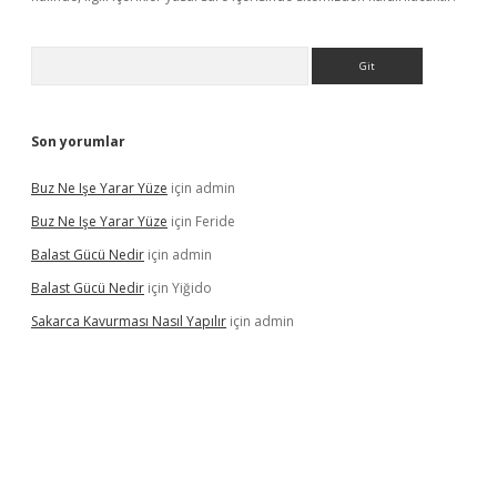
Arama
Son yorumlar
Buz Ne Işe Yarar Yüze
için
admin
Buz Ne Işe Yarar Yüze
için
Feride
Balast Gücü Nedir
için
admin
Balast Gücü Nedir
için
Yiğido
Sakarca Kavurması Nasıl Yapılır
için
admin
https://www.tulipbet.online/