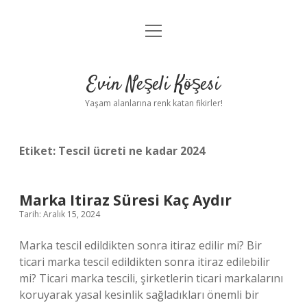
menüyü
Anasayfa
aç
Gizlilik Politikası
Evin Neşeli Köşesi
Yasal Uyarı
Yaşam alanlarına renk katan fikirler!
Hakkımızda
Etiket:
Tescil ücreti ne kadar 2024
Marka Itiraz Süresi Kaç Aydır
Tarih: Aralık 15, 2024
Marka tescil edildikten sonra itiraz edilir mi? Bir
ticari marka tescil edildikten sonra itiraz edilebilir
mi? Ticari marka tescili, şirketlerin ticari markalarını
koruyarak yasal kesinlik sağladıkları önemli bir