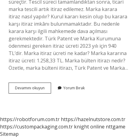
süreçtir. Tescil süreci tamamlandıktan sonra, ticari
marka tescili artık itiraz edilemez. Marka karara
itiraz nasıl yapılır? Kurul kararı kesin olup bu karara
karşı itiraz imkânı bulunmamaktadır. Bu nedenle
karara karşı ilgili mahkemede dava açılması
gerekmektedir. Türk Patent ve Marka Kurumuna
ödenmesi gereken itiraz ücreti 2023 yılı için 940
TL’dir. Marka itiraz ücreti ne kadar? Marka kararına
itiraz ücreti: 1.258,33 TL. Marka bülten itirazı nedir?
Özetle, marka bülteni itirazı, Türk Patent ve Marka…
Marka
Devamını okuyun
Yorum Bırak
Itiraz
Süresi
Kaç
Aydır
https://robotforum.com.tr
https://hazelnutstore.com.tr
https://custompackaging.com.tr
knight online
nttgame
Sitemap