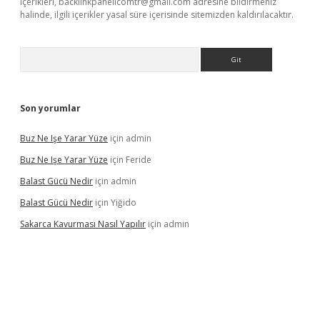
içerikleri,
backlinkpanelicomtr@gmail.com
adresine bildirmeniz
halinde, ilgili içerikler yasal süre içerisinde sitemizden kaldırılacaktır.
Arama
Son yorumlar
Buz Ne Işe Yarar Yüze
için
admin
Buz Ne Işe Yarar Yüze
için
Feride
Balast Gücü Nedir
için
admin
Balast Gücü Nedir
için
Yiğido
Sakarca Kavurması Nasıl Yapılır
için
admin