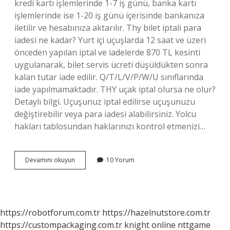
kredi kartı işlemlerinde 1-7 iş günü, banka kartı
işlemlerinde ise 1-20 iş günü içerisinde bankanıza
iletilir ve hesabınıza aktarılır. Thy bilet iptali para
iadesi ne kadar? Yurt içi uçuşlarda 12 saat ve üzeri
önceden yapılan iptal ve iadelerde 870 TL kesinti
uygulanarak, bilet servis ücreti düşüldükten sonra
kalan tutar iade edilir. Q/T/L/V/P/W/U sınıflarında
iade yapılmamaktadır. THY uçak iptal olursa ne olur?
Detaylı bilgi. Uçuşunuz iptal edilirse uçuşunuzu
değiştirebilir veya para iadesi alabilirsiniz. Yolcu
hakları tablosundan haklarınızı kontrol etmenizi…
Thy
Devamını okuyun
10 Yorum
Iptal
Edilen
Bilet
Parası
Ne
https://robotforum.com.tr
https://hazelnutstore.com.tr
Zaman
https://custompackaging.com.tr
knight online
nttgame
Yatar