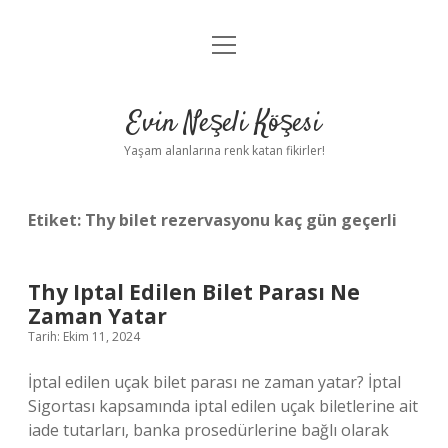
menüyü
Anasayfa
aç
Gizlilik Politikası
Evin Neşeli Köşesi
Yasal Uyarı
Yaşam alanlarına renk katan fikirler!
Hakkımızda
Etiket:
Thy bilet rezervasyonu kaç gün geçerli
Thy Iptal Edilen Bilet Parası Ne
Zaman Yatar
Tarih: Ekim 11, 2024
İptal edilen uçak bilet parası ne zaman yatar? İptal
Sigortası kapsamında iptal edilen uçak biletlerine ait
iade tutarları, banka prosedürlerine bağlı olarak