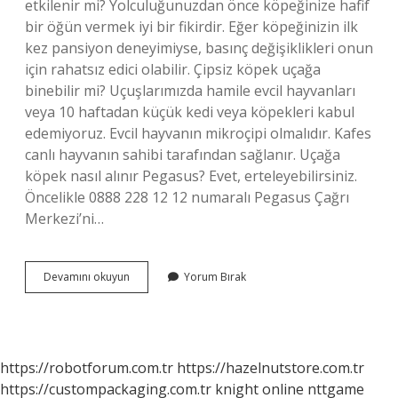
etkilenir mi? Yolculuğunuzdan önce köpeğinize hafif
bir öğün vermek iyi bir fikirdir. Eğer köpeğinizin ilk
kez pansiyon deneyimiyse, basınç değişiklikleri onun
için rahatsız edici olabilir. Çipsiz köpek uçağa
binebilir mi? Uçuşlarımızda hamile evcil hayvanları
veya 10 haftadan küçük kedi veya köpekleri kabul
edemiyoruz. Evcil hayvanın mikroçipi olmalıdır. Kafes
canlı hayvanın sahibi tarafından sağlanır. Uçağa
köpek nasıl alınır Pegasus? Evet, erteleyebilirsiniz.
Öncelikle 0888 228 12 12 numaralı Pegasus Çağrı
Merkezi’ni…
Köpekle
Devamını okuyun
Yorum Bırak
Uçak
Yolculuğu
Nasıl
Olur
https://robotforum.com.tr
https://hazelnutstore.com.tr
https://custompackaging.com.tr
knight online
nttgame