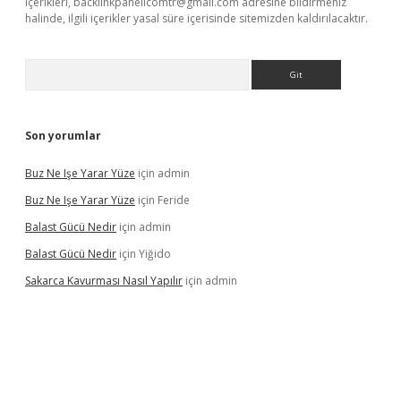
içerikleri,
backlinkpanelicomtr@gmail.com
adresine bildirmeniz
halinde, ilgili içerikler yasal süre içerisinde sitemizden kaldırılacaktır.
Arama
Son yorumlar
Buz Ne Işe Yarar Yüze
için
admin
Buz Ne Işe Yarar Yüze
için
Feride
Balast Gücü Nedir
için
admin
Balast Gücü Nedir
için
Yiğido
Sakarca Kavurması Nasıl Yapılır
için
admin