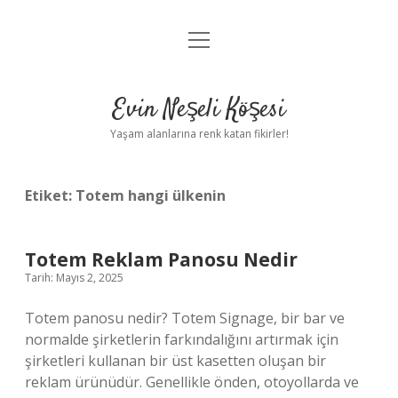
menüyü
Anasayfa
aç
Gizlilik Politikası
Evin Neşeli Köşesi
Yasal Uyarı
Yaşam alanlarına renk katan fikirler!
Hakkımızda
Etiket:
Totem hangi ülkenin
Totem Reklam Panosu Nedir
Tarih: Mayıs 2, 2025
Totem panosu nedir? Totem Signage, bir bar ve
normalde şirketlerin farkındalığını artırmak için
şirketleri kullanan bir üst kasetten oluşan bir
reklam ürünüdür. Genellikle önden, otoyollarda ve