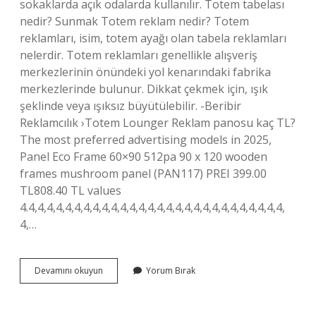
sokaklarda açık odalarda kullanılır. Totem tabelası
nedir? Sunmak Totem reklam nedir? Totem
reklamları, isim, totem ayağı olan tabela reklamları
nelerdir. Totem reklamları genellikle alışveriş
merkezlerinin önündeki yol kenarındaki fabrika
merkezlerinde bulunur. Dikkat çekmek için, ışık
şeklinde veya ışıksız büyütülebilir. -Beribir
Reklamcılık ›Totem Lounger Reklam panosu kaç TL?
The most preferred advertising models in 2025,
Panel Eco Frame 60×90 512pa 90 x 120 wooden
frames mushroom panel (PAN117) PREI 399.00
TL808.40 TL values ​​
4.4,4,4,4,4,4,4,4,4,4,4,4,4,4,4,4,4,4,4,4,4,4,4,4,4,4,4,4,
4,…
Totem
Devamını okuyun
Yorum Bırak
Reklam
Panosu
Nedir