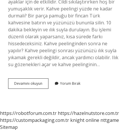
ayaklar için de etkilidir. Cildi sıkılaştırırken hoş bir
yumuşaklık verir. Kahve peelingi yüzde ne kadar
durmalı? Bir parça pamuğu bir fincan Türk
kahvesine batırın ve yüzünüzü bununla silin. 10
dakika bekleyin ve ılık suyla durulayın. Bu işlemi
düzenli olarak yaparsanız, kısa sürede farkı
hissedeceksiniz. Kahve peelinginden sonra ne
yapılır? Kahve peelingi sonrası yüzünüzü ılık suyla
yıkamak gerekli değildir, ancak yardımcı olabilir. Ilık
su gözenekleri açar ve kahve peelinginin…
Yüze
Devamını okuyun
Yorum Bırak
Kahve
Peelingi
Nasıl
Yapılır
https://robotforum.com.tr
https://hazelnutstore.com.tr
https://custompackaging.com.tr
knight online
nttgame
Sitemap