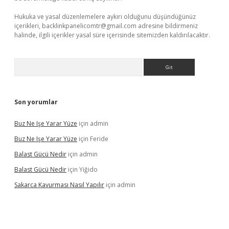
Hukuka ve yasal düzenlemelere aykırı olduğunu düşündüğünüz
içerikleri,
backlinkpanelicomtr@gmail.com
adresine bildirmeniz
halinde, ilgili içerikler yasal süre içerisinde sitemizden kaldırılacaktır.
Arama
Son yorumlar
Buz Ne Işe Yarar Yüze
için
admin
Buz Ne Işe Yarar Yüze
için
Feride
Balast Gücü Nedir
için
admin
Balast Gücü Nedir
için
Yiğido
Sakarca Kavurması Nasıl Yapılır
için
admin