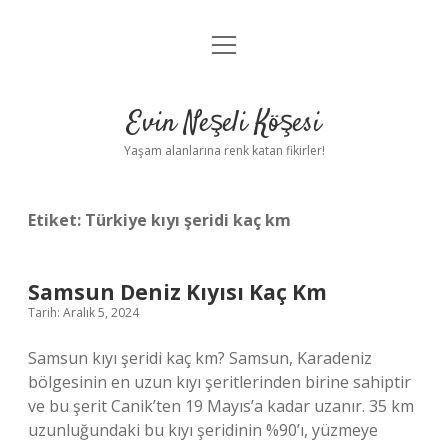
menüyü
Anasayfa
aç
Gizlilik Politikası
Evin Neşeli Köşesi
Yasal Uyarı
Yaşam alanlarına renk katan fikirler!
Hakkımızda
Etiket:
Türkiye kıyı şeridi kaç km
Samsun Deniz Kıyısı Kaç Km
Tarih: Aralık 5, 2024
Samsun kıyı şeridi kaç km? Samsun, Karadeniz
bölgesinin en uzun kıyı şeritlerinden birine sahiptir
ve bu şerit Canik’ten 19 Mayıs’a kadar uzanır. 35 km
uzunluğundaki bu kıyı şeridinin %90’ı, yüzmeye