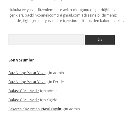
Hukuka ve yasal düzenlemelere aykırı olduğunu düşündüğünüz
içerikleri,
backlinkpanelicomtr@gmail.com
adresine bildirmeniz
halinde, ilgili içerikler yasal süre içerisinde sitemizden kaldırılacaktır.
Arama
Son yorumlar
Buz Ne Işe Yarar Yüze
için
admin
Buz Ne Işe Yarar Yüze
için
Feride
Balast Gücü Nedir
için
admin
Balast Gücü Nedir
için
Yiğido
Sakarca Kavurması Nasıl Yapılır
için
admin