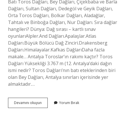
Batı Toros Dağları, Bey Dağları, Çiçekbaba ve Barla
Dağları, Sultan Dağları, Dedegöl ve Geyik Dağları,
Orta Toros Dağları, Bolkar Dağları, Aladağlar,
Tahtalı ve Binboğa Dağları, Nur Dağları. Sıra dağlar
hangileri? Dünya: Dağ sırası – kartlı sınav
oyunlarıAlpler.And Dağları.Apalaşlar.Atlas
Dağları.Büyük Bölücü Dağ Zinciri.Drakensberg
Dağları.Himalayalar.Kafkas DağlarıDaha fazla
makale… Antalya Toroslar’ın rakımı kaçtır? Toros
Dağları Yüksekliği 3.767 m (12. Antalya’daki dağın
ismi nedir? Toros Dağları’nın batı eteklerinden biri
olan Bey Dağları, Antalya sınırları içerisinde yer
almaktadır.…
Antalyada
Devamını okuyun
Yorum Bırak
Hangi
Dağlar
Var