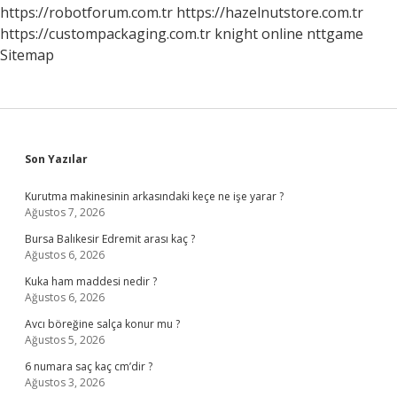
https://robotforum.com.tr
https://hazelnutstore.com.tr
https://custompackaging.com.tr
knight online
nttgame
Sitemap
Sidebar
Son Yazılar
Kurutma makinesinin arkasındaki keçe ne işe yarar ?
Ağustos 7, 2026
Bursa Balıkesir Edremit arası kaç ?
Ağustos 6, 2026
Kuka ham maddesi nedir ?
Ağustos 6, 2026
Avcı böreğine salça konur mu ?
Ağustos 5, 2026
6 numara saç kaç cm’dir ?
Ağustos 3, 2026