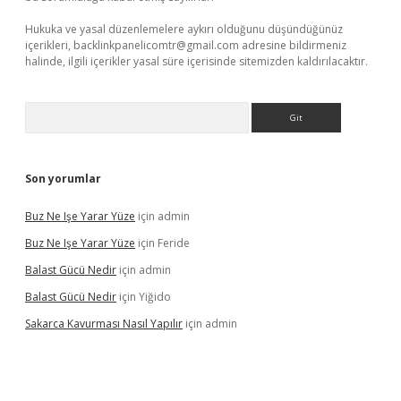
Hukuka ve yasal düzenlemelere aykırı olduğunu düşündüğünüz
içerikleri,
backlinkpanelicomtr@gmail.com
adresine bildirmeniz
halinde, ilgili içerikler yasal süre içerisinde sitemizden kaldırılacaktır.
Arama
Son yorumlar
Buz Ne Işe Yarar Yüze
için
admin
Buz Ne Işe Yarar Yüze
için
Feride
Balast Gücü Nedir
için
admin
Balast Gücü Nedir
için
Yiğido
Sakarca Kavurması Nasıl Yapılır
için
admin