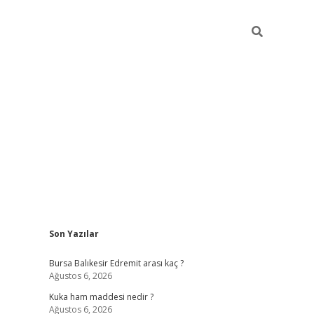
Sidebar
Son Yazılar
https://w
Bursa Balıkesir Edremit arası kaç ?
Ağustos 6, 2026
Kuka ham maddesi nedir ?
Ağustos 6, 2026