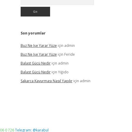
Son yorumlar
Buz Ne Işe Yarar Yüze
için
admin
Buz Ne Işe Yarar Yüze
için
Feride
Balast Gücü Nedir
için
admin
Balast Gücü Nedir
için
Yiğido
Sakarca Kavurması Nasıl Yapılır
için
admin
06 0 726
Telegram: @karabul