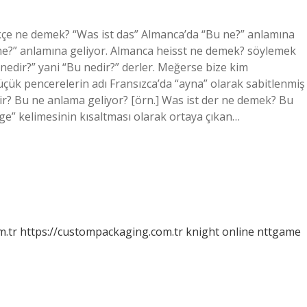
çe ne demek? “Was ist das” Almanca’da “Bu ne?” anlamına
u ne?” anlamına geliyor. Almanca heisst ne demek? söylemek
“Bu nedir?” yani “Bu nedir?” derler. Meğerse bize kim
ük pencerelerin adı Fransızca’da “ayna” olarak sabitlenmiş
dir? Bu ne anlama geliyor? [örn.] Was ist der ne demek? Bu
ge” kelimesinin kısaltması olarak ortaya çıkan…
m.tr
https://custompackaging.com.tr
knight online
nttgame