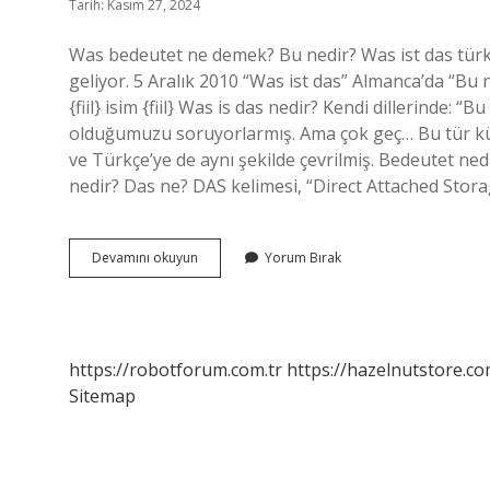
Tarih: Kasım 27, 2024
Was bedeutet ne demek? Bu nedir? Was ist das türk
geliyor. 5 Aralık 2010 “Was ist das” Almanca’da “B
{fiil} isim {fiil} Was is das nedir? Kendi dillerinde: 
olduğumuzu soruyorlarmış. Ama çok geç… Bu tür küç
ve Türkçe’ye de aynı şekilde çevrilmiş. Bedeutet ne
nedir? Das ne? DAS kelimesi, “Direct Attached Stora
Bedeutet
Devamını okuyun
Yorum Bırak
Türkçe
Ne
Demek
https://robotforum.com.tr
https://hazelnutstore.co
Sitemap