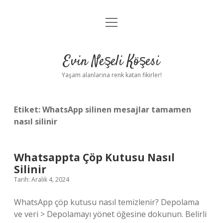
menüyü
Anasayfa
aç
Gizlilik Politikası
Evin Neşeli Köşesi
Yasal Uyarı
Yaşam alanlarına renk katan fikirler!
Hakkımızda
Etiket:
WhatsApp silinen mesajlar tamamen
nasıl silinir
Whatsappta Çöp Kutusu Nasıl
Silinir
Tarih: Aralık 4, 2024
WhatsApp çöp kutusu nasıl temizlenir? Depolama
ve veri > Depolamayı yönet öğesine dokunun. Belirli