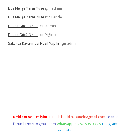
Buz Ne Işe Yarar Yüze
için
admin
Buz Ne Işe Yarar Yüze
için
Feride
Balast Gücü Nedir
için
admin
Balast Gücü Nedir
için
Yiğido
Sakarca Kavurması Nasıl Yapılır
için
admin
tps://www.tulipbet.online/
Reklam ve İletişim:
E-mail:
backlinkpaneli@gmail.com
Teams:
forumhizmeti@gmail.com
Whatsapp: 0262 606 0 726
Telegram:
@karabul