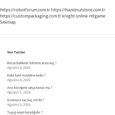
Silinir
https://robotforum.com.tr
https://hazelnutstore.com.tr
https://custompackaging.com.tr
knight online
nttgame
Sitemap
Sidebar
Son Yazılar
Bursa Balıkesir Edremit arası kaç ?
Ağustos 6, 2026
Kuka ham maddesi nedir ?
Ağustos 6, 2026
Avcı böreğine salça konur mu ?
Ağustos 5, 2026
6 numara saç kaç cm’dir ?
Ağustos 3, 2026
Tuyug neyin karşılığıdır ?