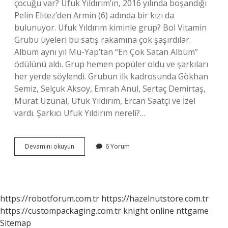
çocuğu var? Ufuk Yıldırım’ın, 2016 yılında boşandığı
Pelin Elitez’den Armin (6) adında bir kızı da
bulunuyor. Ufuk Yıldırım kiminle grup? Bol Vitamin
Grubu üyeleri bu satış rakamına çok şaşırdılar.
Albüm aynı yıl Mü-Yap’tan “En Çok Satan Albüm”
ödülünü aldı. Grup hemen popüler oldu ve şarkıları
her yerde söylendi. Grubun ilk kadrosunda Gökhan
Semiz, Selçuk Aksoy, Emrah Anul, Sertaç Demirtaş,
Murat Uzunal, Ufuk Yıldırım, Ercan Saatçi ve İzel
vardı. Şarkıcı Ufuk Yıldırım nereli?…
Ufuk
Devamını okuyun
6 Yorum
Yıldırım
Aslen
Nereli
https://robotforum.com.tr
https://hazelnutstore.com.tr
https://custompackaging.com.tr
knight online
nttgame
Sitemap