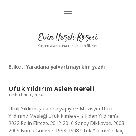
menüyü
Anasayfa
aç
Gizlilik Politikası
Evin Neşeli Köşesi
Yasal Uyarı
Yaşam alanlarına renk katan fikirler!
Hakkımızda
Etiket:
Yaradana yalvartmayı kim yazdı
Ufuk Yıldırım Aslen Nereli
Tarih: Ekim 10, 2024
Ufuk Yıldırım şu an ne yapıyor? MüzisyenUfuk
Yıldırım / Mesleği Ufuk kimle evli? Fidan Yıldırım’a.
2022 Pelin Eliteze. 2012-2016 Sonay Dikkayae. 2003–
2009 Burcu Güdene. 1994-1998 Ufuk Yıldırım’ın kaç