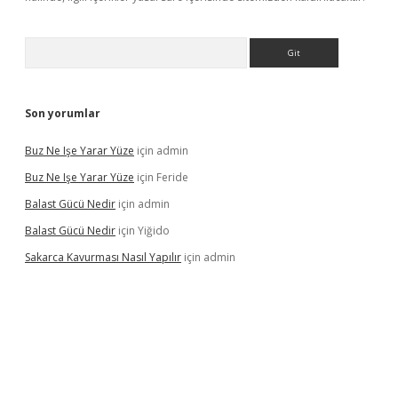
Arama
Son yorumlar
Buz Ne Işe Yarar Yüze
için
admin
Buz Ne Işe Yarar Yüze
için
Feride
Balast Gücü Nedir
için
admin
Balast Gücü Nedir
için
Yiğido
Sakarca Kavurması Nasıl Yapılır
için
admin
https://www.tulipbet.online/