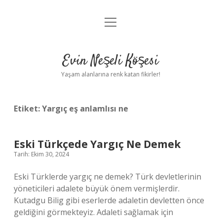
menüyü
Anasayfa
aç
Gizlilik Politikası
Evin Neşeli Köşesi
Yasal Uyarı
Yaşam alanlarına renk katan fikirler!
Hakkımızda
Etiket:
Yargıç eş anlamlısı ne
Eski Türkçede Yargıç Ne Demek
Tarih: Ekim 30, 2024
Eski Türklerde yargıç ne demek? Türk devletlerinin
yöneticileri adalete büyük önem vermişlerdir.
Kutadgu Bilig gibi eserlerde adaletin devletten önce
geldiğini görmekteyiz. Adaleti sağlamak için