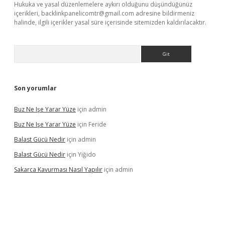
Hukuka ve yasal düzenlemelere aykırı olduğunu düşündüğünüz
içerikleri,
backlinkpanelicomtr@gmail.com
adresine bildirmeniz
halinde, ilgili içerikler yasal süre içerisinde sitemizden kaldırılacaktır.
Arama
Son yorumlar
Buz Ne Işe Yarar Yüze
için
admin
Buz Ne Işe Yarar Yüze
için
Feride
Balast Gücü Nedir
için
admin
Balast Gücü Nedir
için
Yiğido
Sakarca Kavurması Nasıl Yapılır
için
admin