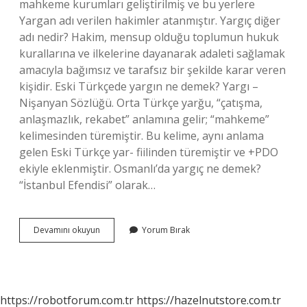
mahkeme kurumları geliştirilmiş ve bu yerlere
Yargan adı verilen hakimler atanmıştır. Yargıç diğer
adı nedir? Hakim, mensup olduğu toplumun hukuk
kurallarına ve ilkelerine dayanarak adaleti sağlamak
amacıyla bağımsız ve tarafsız bir şekilde karar veren
kişidir. Eski Türkçede yargın ne demek? Yargı –
Nişanyan Sözlüğü. Orta Türkçe yarğu, “çatışma,
anlaşmazlık, rekabet” anlamına gelir; “mahkeme”
kelimesinden türemiştir. Bu kelime, aynı anlama
gelen Eski Türkçe yar- fiilinden türemiştir ve +PDO
ekiyle eklenmiştir. Osmanlı’da yargıç ne demek?
“İstanbul Efendisi” olarak…
Eski
Devamını okuyun
Yorum Bırak
Türkçede
Yargıç
Ne
Demek
https://robotforum.com.tr
https://hazelnutstore.com.tr