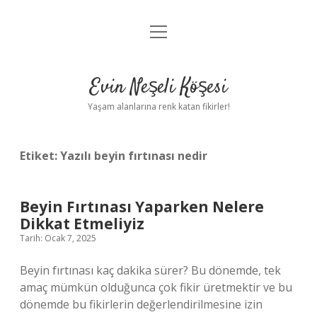
menüyü
Anasayfa
aç
Gizlilik Politikası
Evin Neşeli Köşesi
Yasal Uyarı
Yaşam alanlarına renk katan fikirler!
Hakkımızda
Etiket:
Yazılı beyin fırtınası nedir
Beyin Fırtınası Yaparken Nelere
Dikkat Etmeliyiz
Tarih: Ocak 7, 2025
Beyin fırtınası kaç dakika sürer? Bu dönemde, tek
amaç mümkün olduğunca çok fikir üretmektir ve bu
dönemde bu fikirlerin değerlendirilmesine izin