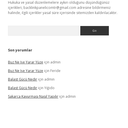
Hukuka ve yasal düzenlemelere aykırı olduğunu düşündüğünüz
içerikleri,
backlinkpanelicomtr@gmail.com
adresine bildirmeniz
halinde, ilgili içerikler yasal süre içerisinde sitemizden kaldırılacaktır.
Arama
Son yorumlar
Buz Ne Işe Yarar Yüze
için
admin
Buz Ne Işe Yarar Yüze
için
Feride
Balast Gücü Nedir
için
admin
Balast Gücü Nedir
için
Yiğido
Sakarca Kavurması Nasıl Yapılır
için
admin