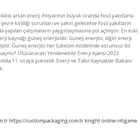
llikle artan enerji ihtiyacının büyük oranda fosil yakıtlarla
vre kirliliği sorunları ve yakın gelecekte fosil yakıtların
 yapılan çalışmaların yaygınlaşmasına yol açmıştır. En eski
ji kaynağı güneş enerjisidir. Güneş enerjisi, diğer enerji
hiptir. Güneş enerjisi her tüketim modelinde sorunsuz bir
kaçıncı? Uluslararası Yenilenebilir Enerji Ajansı 2023
asında 11. sıraya yükseldi. Enerji ve Tabii Kaynaklar Bakanı
da…
m.tr
https://custompackaging.com.tr
knight online
nttgame