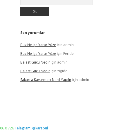
Son yorumlar
Buz Ne Işe Yarar Yüze
için
admin
Buz Ne Işe Yarar Yüze
için
Feride
Balast Gücü Nedir
için
admin
Balast Gücü Nedir
için
Yiğido
Sakarca Kavurması Nasıl Yapılır
için
admin
06 0 726
Telegram: @karabul