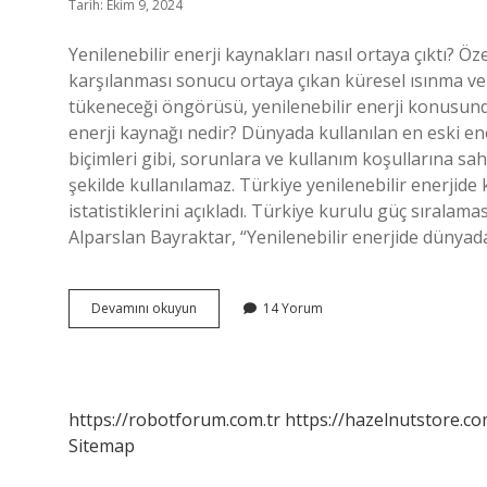
Tarih: Ekim 9, 2024
Yenilenebilir enerji kaynakları nasıl ortaya çıktı? Öze
karşılanması sonucu ortaya çıkan küresel ısınma ve çe
tükeneceği öngörüsü, yenilenebilir enerji konusunda
enerji kaynağı nedir? Dünyada kullanılan en eski ener
biçimleri gibi, sorunlara ve kullanım koşullarına sa
şekilde kullanılamaz. Türkiye yenilenebilir enerjide 
istatistiklerini açıkladı. Türkiye kurulu güç sıralam
Alparslan Bayraktar, “Yenilenebilir enerjide dünya
Yenilenebilir
Devamını okuyun
14 Yorum
Enerji
Ne
Zaman
Çıktı
https://robotforum.com.tr
https://hazelnutstore.co
Sitemap