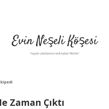
Evin Neşeli Köşesi
Yaşam alanlarına renk katan fikirler!
ikipedi
 Ne Zaman Çıktı