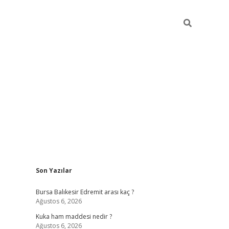
Sidebar
Son Yazılar
https://ww
Bursa Balıkesir Edremit arası kaç ?
Ağustos 6, 2026
Kuka ham maddesi nedir ?
Ağustos 6, 2026