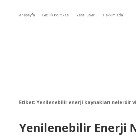
Anasayfa
Gizlilik Politikası
Yasal Uyarı
Hakkımızda
Etiket:
Yenilenebilir enerji kaynakları nelerdir v
Yenilenebilir Enerji