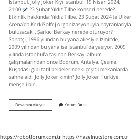
İstanbul, Jolly Joker Kıyı İstanbul, 19 Nisan 2024,
21:00
23 Şubat Yıldız Tilbe konseri nerede?
Etkinlik hakkında: Yıldız Tilbe, 23 Şubat 2024’te Ülker
Arena’da KerkiSolfej organizasyonuyla hayranlarıyla
buluşacak… Şarkıcı Berkay nerede oturuyor?
Sanatçı, 1996 yılından bu yana ailesiyle İzmir’de,
2009 yılından bu yana ise İstanbul’da yaşıyor. 2009
yılında İstanbul’a taşınan Berkay, albüm
çalışmalarından önce Bodrum, Antalya, Çeşme,
Kuşadası gibi tatil beldelerindeki çeşitli mekanlarda
sahne aldı. Jolly Joker kimin? Jolly Joker Türkiye
menşeli bir…
Kerki
Devamını okuyun
Yorum Bırak
Solfej
Sahibi
Kim
https://robotforum.com.tr
https://hazelnutstore.com.tr