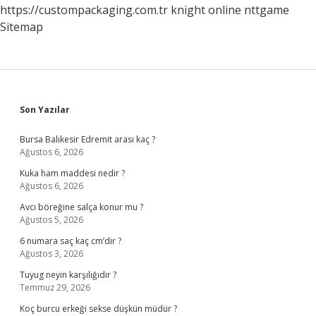
https://custompackaging.com.tr
knight online
nttgame
Sitemap
Sidebar
Son Yazılar
Bursa Balıkesir Edremit arası kaç ?
Ağustos 6, 2026
Kuka ham maddesi nedir ?
Ağustos 6, 2026
Avcı böreğine salça konur mu ?
Ağustos 5, 2026
6 numara saç kaç cm’dir ?
Ağustos 3, 2026
Tuyug neyin karşılığıdır ?
Temmuz 29, 2026
Koç burcu erkeği sekse düşkün müdür ?