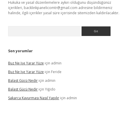
Hukuka ve yasal düzenlemelere aykırı olduğunu düşündüğünüz
içerikleri,
backlinkpanelicomtr@gmail.com
adresine bildirmeniz
halinde, ilgili içerikler yasal süre içerisinde sitemizden kaldırılacaktır.
Arama
Son yorumlar
Buz Ne Işe Yarar Yüze
için
admin
Buz Ne Işe Yarar Yüze
için
Feride
Balast Gücü Nedir
için
admin
Balast Gücü Nedir
için
Yiğido
Sakarca Kavurması Nasıl Yapılır
için
admin