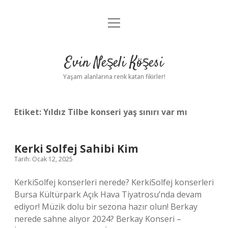
menüyü
Anasayfa
aç
Gizlilik Politikası
Evin Neşeli Köşesi
Yasal Uyarı
Yaşam alanlarına renk katan fikirler!
Hakkımızda
Etiket:
Yıldız Tilbe konseri yaş sınırı var mı
Kerki Solfej Sahibi Kim
Tarih: Ocak 12, 2025
KerkiSolfej konserleri nerede? KerkiSolfej konserleri
Bursa Kültürpark Açık Hava Tiyatrosu’nda devam
ediyor! Müzik dolu bir sezona hazır olun! Berkay
nerede sahne alıyor 2024? Berkay Konseri –