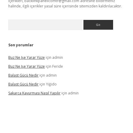
içerikleri,
backlinkpanelicomtr@gmail.com
adresine bildirmeniz
halinde, ilgili içerikler yasal süre içerisinde sitemizden kaldırılacaktır.
Arama
Son yorumlar
Buz Ne Işe Yarar Yüze
için
admin
Buz Ne Işe Yarar Yüze
için
Feride
Balast Gücü Nedir
için
admin
Balast Gücü Nedir
için
Yiğido
Sakarca Kavurması Nasıl Yapılır
için
admin