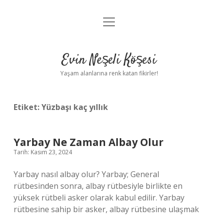
menüyü
Anasayfa
aç
Gizlilik Politikası
Evin Neşeli Köşesi
Yasal Uyarı
Yaşam alanlarına renk katan fikirler!
Hakkımızda
Etiket:
Yüzbaşı kaç yıllık
Yarbay Ne Zaman Albay Olur
Tarih: Kasım 23, 2024
Yarbay nasıl albay olur? Yarbay; General
rütbesinden sonra, albay rütbesiyle birlikte en
yüksek rütbeli asker olarak kabul edilir. Yarbay
rütbesine sahip bir asker, albay rütbesine ulaşmak