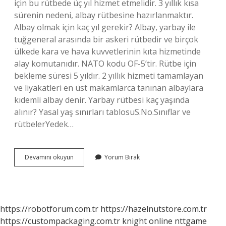
için bu rütbede üç yıl hizmet etmelidir. 3 yıllık kısa
sürenin nedeni, albay rütbesine hazırlanmaktır.
Albay olmak için kaç yıl gerekir? Albay, yarbay ile
tuğgeneral arasında bir askeri rütbedir ve birçok
ülkede kara ve hava kuvvetlerinin kıta hizmetinde
alay komutanıdır. NATO kodu OF-5’tir. Rütbe için
bekleme süresi 5 yıldır. 2 yıllık hizmeti tamamlayan
ve liyakatleri en üst makamlarca tanınan albaylara
kıdemli albay denir. Yarbay rütbesi kaç yaşında
alınır? Yasal yaş sınırları tablosuS.No.Sınıflar ve
rütbelerYedek…
Yarbay
Devamını okuyun
Yorum Bırak
Ne
Zaman
Albay
Olur
https://robotforum.com.tr
https://hazelnutstore.com.tr
https://custompackaging.com.tr
knight online
nttgame