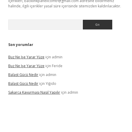
içerikleri,
backlinkpanelicomtr@gmail.com
adresine bildirmeniz
halinde, ilgili içerikler yasal süre içerisinde sitemizden kaldırılacaktır.
Arama
Son yorumlar
Buz Ne Işe Yarar Yüze
için
admin
Buz Ne Işe Yarar Yüze
için
Feride
Balast Gücü Nedir
için
admin
Balast Gücü Nedir
için
Yiğido
Sakarca Kavurması Nasıl Yapılır
için
admin