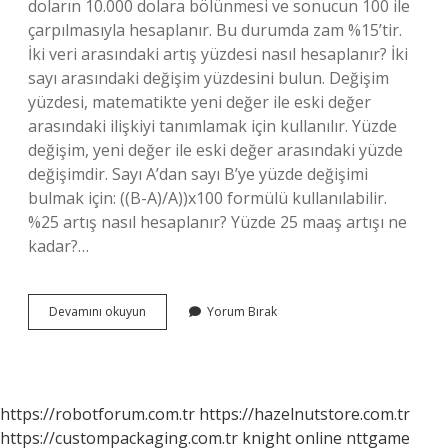
doların 10.000 dolara bölünmesi ve sonucun 100 ile
çarpılmasıyla hesaplanır. Bu durumda zam %15’tir.
İki veri arasındaki artış yüzdesi nasıl hesaplanır? İki
sayı arasındaki değişim yüzdesini bulun. Değişim
yüzdesi, matematikte yeni değer ile eski değer
arasındaki ilişkiyi tanımlamak için kullanılır. Yüzde
değişim, yeni değer ile eski değer arasındaki yüzde
değişimdir. Sayı A’dan sayı B’ye yüzde değişimi
bulmak için: ((B-A)/A))x100 formülü kullanılabilir.
%25 artış nasıl hesaplanır? Yüzde 25 maaş artışı ne
kadar?…
Yüzde
Devamını okuyun
Yorum Bırak
Artış
Oranı
Nasıl
Hesaplanır
https://robotforum.com.tr
https://hazelnutstore.com.tr
https://custompackaging.com.tr
knight online
nttgame