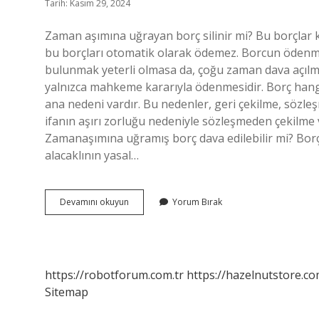
Tarih: Kasım 29, 2024
Zaman aşımına uğrayan borç silinir mi? Bu borçlar 
bu borçları otomatik olarak ödemez. Borcun ödenm
bulunmak yeterli olmasa da, çoğu zaman dava açılm
yalnızca mahkeme kararıyla ödenmesidir. Borç hangi 
ana nedeni vardır. Bu nedenler, geri çekilme, sözle
ifanın aşırı zorluğu nedeniyle sözleşmeden çekilme v
Zamanaşımına uğramış borç dava edilebilir mi? Borç
alacaklının yasal…
Zaman
Devamını okuyun
Yorum Bırak
Aşımı
Borcu
Sona
Erdirir
Mi
https://robotforum.com.tr
https://hazelnutstore.co
Sitemap