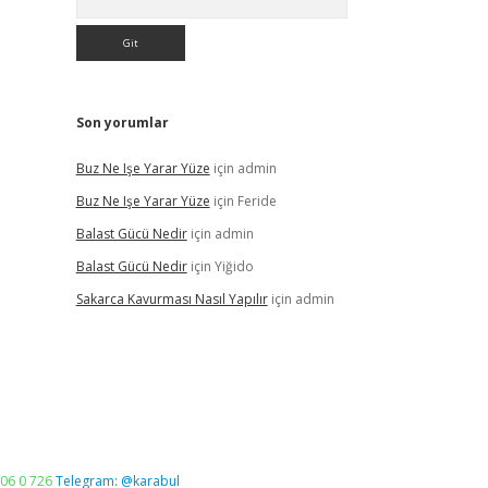
Son yorumlar
Buz Ne Işe Yarar Yüze
için
admin
Buz Ne Işe Yarar Yüze
için
Feride
Balast Gücü Nedir
için
admin
Balast Gücü Nedir
için
Yiğido
Sakarca Kavurması Nasıl Yapılır
için
admin
06 0 726
Telegram: @karabul