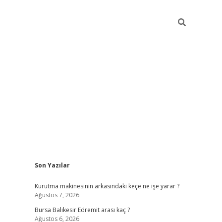
Sidebar
Son Yazılar
https://
Kurutma makinesinin arkasındaki keçe ne işe yarar ?
Ağustos 7, 2026
Bursa Balıkesir Edremit arası kaç ?
Ağustos 6, 2026