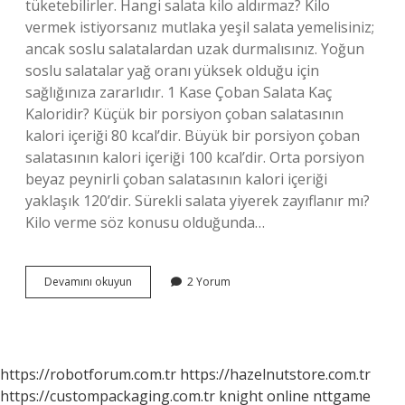
tüketebilirler. Hangi salata kilo aldırmaz? Kilo
vermek istiyorsanız mutlaka yeşil salata yemelisiniz;
ancak soslu salatalardan uzak durmalısınız. Yoğun
soslu salatalar yağ oranı yüksek olduğu için
sağlığınıza zararlıdır. 1 Kase Çoban Salata Kaç
Kaloridir? Küçük bir porsiyon çoban salatasının
kalori içeriği 80 kcal’dir. Büyük bir porsiyon çoban
salatasının kalori içeriği 100 kcal’dir. Orta porsiyon
beyaz peynirli çoban salatasının kalori içeriği
yaklaşık 120’dir. Sürekli salata yiyerek zayıflanır mı?
Kilo verme söz konusu olduğunda…
Çoban
Devamını okuyun
2 Yorum
Salatası
Kilo
Verdirir
Mi
https://robotforum.com.tr
https://hazelnutstore.com.tr
https://custompackaging.com.tr
knight online
nttgame