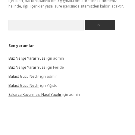
içerikleri,
backlinkpanelicomtr@gmail.com
adresine bildirmeniz
halinde, ilgili içerikler yasal süre içerisinde sitemizden kaldırılacaktır.
Arama
Son yorumlar
Buz Ne Işe Yarar Yüze
için
admin
Buz Ne Işe Yarar Yüze
için
Feride
Balast Gücü Nedir
için
admin
Balast Gücü Nedir
için
Yiğido
Sakarca Kavurması Nasıl Yapılır
için
admin