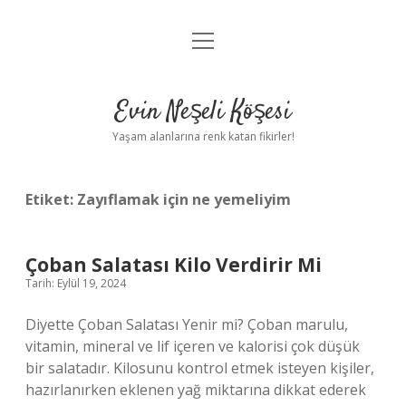
menüyü
Anasayfa
aç
Gizlilik Politikası
Evin Neşeli Köşesi
Yasal Uyarı
Yaşam alanlarına renk katan fikirler!
Hakkımızda
Etiket:
Zayıflamak için ne yemeliyim
Çoban Salatası Kilo Verdirir Mi
Tarih: Eylül 19, 2024
Diyette Çoban Salatası Yenir mi? Çoban marulu,
vitamin, mineral ve lif içeren ve kalorisi çok düşük
bir salatadır. Kilosunu kontrol etmek isteyen kişiler,
hazırlanırken eklenen yağ miktarına dikkat ederek