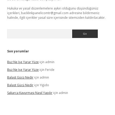
Hukuka ve yasal düzenlemelere aykırı olduğunu düşündüğünüz
içerikleri,
backlinkpanelicomtr@gmail.com
adresine bildirmeniz
halinde, ilgili içerikler yasal süre içerisinde sitemizden kaldırılacaktır.
Arama
Son yorumlar
Buz Ne Işe Yarar Yüze
için
admin
Buz Ne Işe Yarar Yüze
için
Feride
Balast Gücü Nedir
için
admin
Balast Gücü Nedir
için
Yiğido
Sakarca Kavurması Nasıl Yapılır
için
admin