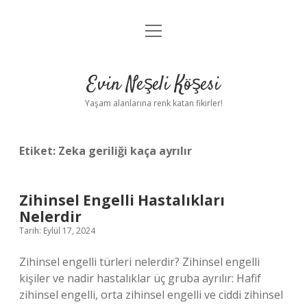
menüyü
Anasayfa
aç
Gizlilik Politikası
Evin Neşeli Köşesi
Yasal Uyarı
Yaşam alanlarına renk katan fikirler!
Hakkımızda
Etiket:
Zeka geriliği kaça ayrılır
Zihinsel Engelli Hastalıkları
Nelerdir
Tarih: Eylül 17, 2024
Zihinsel engelli türleri nelerdir? Zihinsel engelli
kişiler ve nadir hastalıklar üç gruba ayrılır: Hafif
zihinsel engelli, orta zihinsel engelli ve ciddi zihinsel