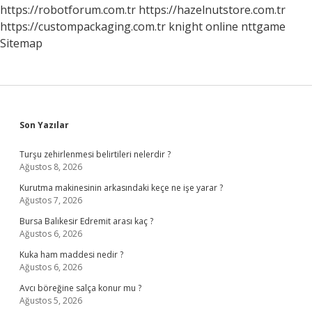
https://robotforum.com.tr
https://hazelnutstore.com.tr
https://custompackaging.com.tr
knight online
nttgame
Sitemap
Sidebar
Son Yazılar
Turşu zehirlenmesi belirtileri nelerdir ?
Ağustos 8, 2026
Kurutma makinesinin arkasındaki keçe ne işe yarar ?
Ağustos 7, 2026
Bursa Balıkesir Edremit arası kaç ?
Ağustos 6, 2026
Kuka ham maddesi nedir ?
Ağustos 6, 2026
Avcı böreğine salça konur mu ?
Ağustos 5, 2026