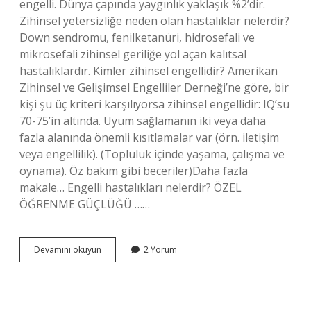
engelli. Dünya çapında yaygınlık yaklaşık %2’dir.
Zihinsel yetersizliğe neden olan hastalıklar nelerdir?
Down sendromu, fenilketanüri, hidrosefali ve
mikrosefali zihinsel geriliğe yol açan kalıtsal
hastalıklardır. Kimler zihinsel engellidir? Amerikan
Zihinsel ve Gelişimsel Engelliler Derneği’ne göre, bir
kişi şu üç kriteri karşılıyorsa zihinsel engellidir: IQ’su
70-75’in altında. Uyum sağlamanın iki veya daha
fazla alanında önemli kısıtlamalar var (örn. iletişim
veya engellilik). (Topluluk içinde yaşama, çalışma ve
oynama). Öz bakım gibi beceriler)Daha fazla
makale… Engelli hastalıkları nelerdir? ÖZEL
ÖĞRENME GÜÇLÜĞÜ ……
Zihinsel
Devamını okuyun
2 Yorum
Engelli
Hastalıkları
Nelerdir