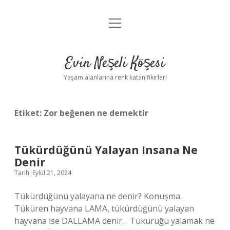
menüyü
Anasayfa
aç
Gizlilik Politikası
Evin Neşeli Köşesi
Yasal Uyarı
Yaşam alanlarına renk katan fikirler!
Hakkımızda
Etiket:
Zor beğenen ne demektir
Tükürdüğünü Yalayan Insana Ne
Denir
Tarih: Eylül 21, 2024
Tükürdüğünü yalayana ne denir? Konuşma.
Tüküren hayvana LAMA, tükürdüğünü yalayan
hayvana ise DALLAMA denir… Tükürüğü yalamak ne