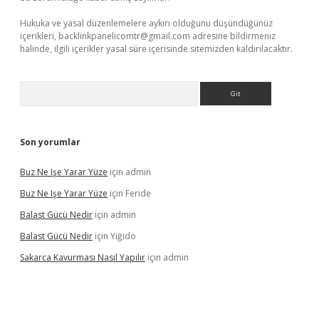
Hukuka ve yasal düzenlemelere aykırı olduğunu düşündüğünüz
içerikleri,
backlinkpanelicomtr@gmail.com
adresine bildirmeniz
halinde, ilgili içerikler yasal süre içerisinde sitemizden kaldırılacaktır.
Arama
Son yorumlar
Buz Ne Işe Yarar Yüze
için
admin
Buz Ne Işe Yarar Yüze
için
Feride
Balast Gücü Nedir
için
admin
Balast Gücü Nedir
için
Yiğido
Sakarca Kavurması Nasıl Yapılır
için
admin