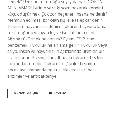
demek? Üzerine tükürdüğü şeyi yalamak. NOKTA
AÇIKLAMASI: Birinin verdiği sözü bozarak kendini
küçük düşürmek. Çok zor beğenen insana ne denir?
Memnun edilmesi zor olan kişilere talepkar denir.
Tüküren hayvana ne denir? Tüküren hayvana lama,
tükürdüğünü yalayan kişiye ise dal-lama denir.
Ağzına tükürmek ne demek? Eylem. [2] Birine
benzemek. Tükürük ne anlama gelir? Tükürük veya
salya, insan ve hayvanların ağızlarında üretilen bir
sıvı türüdür. Bu sıvı, dilin altındaki tükürük bezleri
tarafından üretilir. Tükürük çoğunlukla sudur,
ancak aynı zamanda mukus, elektrolitler, bazı
enzimler ve antibakteriyel…
Tükürdüğünü
Devamını okuyun
2 Yorum
Yalayan
Insana
Ne
Denir