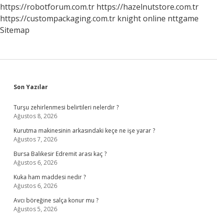
https://robotforum.com.tr
https://hazelnutstore.com.tr
https://custompackaging.com.tr
knight online
nttgame
Sitemap
Sidebar
Son Yazılar
Turşu zehirlenmesi belirtileri nelerdir ?
Ağustos 8, 2026
Kurutma makinesinin arkasındaki keçe ne işe yarar ?
Ağustos 7, 2026
Bursa Balıkesir Edremit arası kaç ?
Ağustos 6, 2026
Kuka ham maddesi nedir ?
Ağustos 6, 2026
Avcı böreğine salça konur mu ?
Ağustos 5, 2026