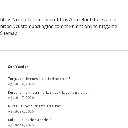
https://robotforum.com.tr
https://hazelnutstore.com.tr
https://custompackaging.com.tr
knight online
nttgame
Sitemap
Sidebar
Son Yazılar
Turşu zehirlenmesi belirtileri nelerdir ?
Ağustos 8, 2026
Kurutma makinesinin arkasındaki keçe ne işe yarar ?
Ağustos 7, 2026
Bursa Balıkesir Edremit arası kaç ?
Ağustos 6, 2026
Kuka ham maddesi nedir ?
Ağustos 6, 2026