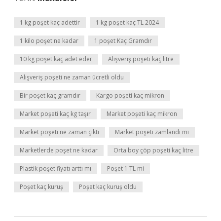
1 kg poşet kaç adettir
1 kg poşet kaç TL 2024
1 kilo poşet ne kadar
1 poşet Kaç Gramdır
10 kg poşet kaç adet eder
Alışveriş poşeti kaç litre
Alışveriş poşeti ne zaman ücretli oldu
Bir poşet kaç gramdır
Kargo poşeti kaç mikron
Market poşeti kaç kg taşır
Market poşeti kaç mikron
Market poşeti ne zaman çıktı
Market poşeti zamlandı mı
Marketlerde poşet ne kadar
Orta boy çöp poşeti kaç litre
Plastik poşet fiyatı arttı mı
Poşet 1 TL mi
Poşet kaç kuruş
Poşet kaç kuruş oldu