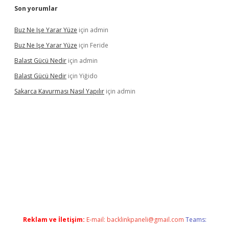
Son yorumlar
Buz Ne Işe Yarar Yüze
için
admin
Buz Ne Işe Yarar Yüze
için
Feride
Balast Gücü Nedir
için
admin
Balast Gücü Nedir
için
Yiğido
Sakarca Kavurması Nasıl Yapılır
için
admin
nline/
Reklam ve İletişim:
E-mail:
backlinkpaneli@gmail.com
Teams: