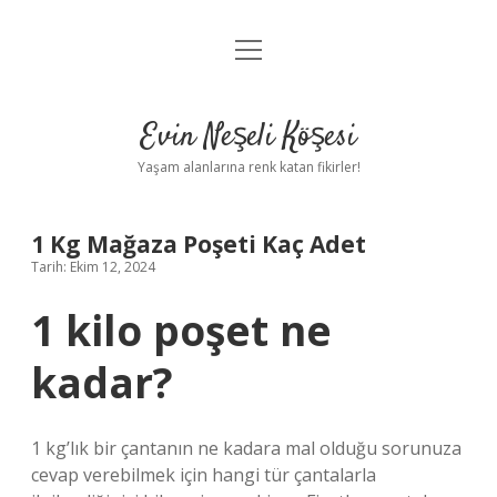
menüyü
Anasayfa
aç
Gizlilik Politikası
Evin Neşeli Köşesi
Yasal Uyarı
Yaşam alanlarına renk katan fikirler!
Hakkımızda
1 Kg Mağaza Poşeti Kaç Adet
Tarih: Ekim 12, 2024
1 kilo poşet ne
kadar?
1 kg’lık bir çantanın ne kadara mal olduğu sorunuza
cevap verebilmek için hangi tür çantalarla