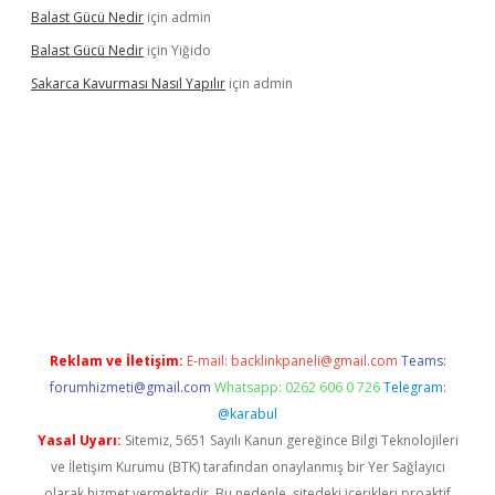
Balast Gücü Nedir
için
admin
Balast Gücü Nedir
için
Yiğido
Sakarca Kavurması Nasıl Yapılır
için
admin
.tulipbet.online/
Reklam ve İletişim:
E-mail:
backlinkpaneli@gmail.com
Teams:
forumhizmeti@gmail.com
Whatsapp: 0262 606 0 726
Telegram:
@karabul
Yasal Uyarı:
Sitemiz, 5651 Sayılı Kanun gereğince Bilgi Teknolojileri
ve İletişim Kurumu (BTK) tarafından onaylanmış bir Yer Sağlayıcı
olarak hizmet vermektedir. Bu nedenle, sitedeki içerikleri proaktif