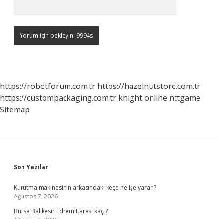
https://robotforum.com.tr
https://hazelnutstore.com.tr
https://custompackaging.com.tr
knight online
nttgame
Sitemap
Sidebar
Son Yazılar
Kurutma makinesinin arkasındaki keçe ne işe yarar ?
Ağustos 7, 2026
Bursa Balıkesir Edremit arası kaç ?