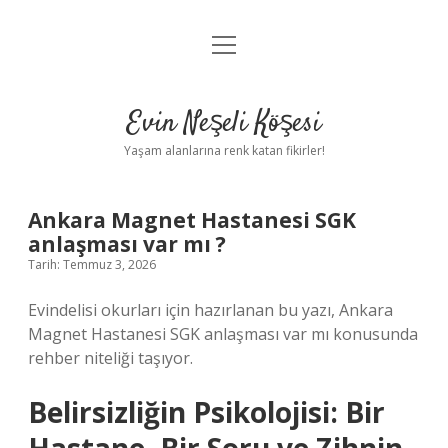
menüyü
Anasayfa
aç
Gizlilik Politikası
Evin Neşeli Köşesi
Yasal Uyarı
Yaşam alanlarına renk katan fikirler!
Hakkımızda
Ankara Magnet Hastanesi SGK
anlaşması var mı ?
Tarih: Temmuz 3, 2026
Evindelisi okurları için hazırlanan bu yazı, Ankara
Magnet Hastanesi SGK anlaşması var mı konusunda
rehber niteliği taşıyor.
Belirsizliğin Psikolojisi: Bir