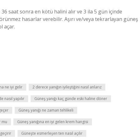
36 saat sonra en kötü halini alır ve 3 ila 5 gün içinde
görünmez hasarlar verebilir. Aşırı ve/veya tekrarlayan güneş
l açar.
a ne iyi gelir
2 derece yanığın iyileştiğini nasıl anlarız
e nasıl yapılır
Güneş yanığı kaç günde eski haline döner
geçer
Güneş yanığı ne zaman tehlikeli
r mu
Güneş yanığına en iyi gelen krem hangisi
geçirir
Güneşte esmerleşen ten nasıl açılır