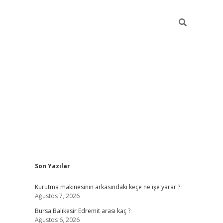
Sidebar
Son Yazılar
https://www.tu
Kurutma makinesinin arkasındaki keçe ne işe yarar ?
Ağustos 7, 2026
Bursa Balıkesir Edremit arası kaç ?
Ağustos 6, 2026