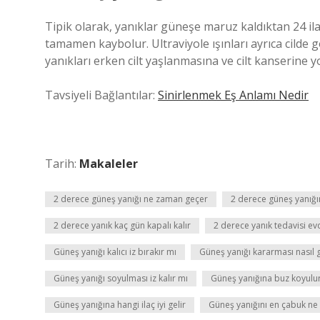
Tipik olarak, yanıklar güneşe maruz kaldıktan 24 ila 
tamamen kaybolur. Ultraviyole ışınları ayrıca cilde 
yanıkları erken cilt yaşlanmasına ve cilt kanserine yo
Tavsiyeli Bağlantılar:
Sinirlenmek Eş Anlamı Nedir
Tarih:
Makaleler
2 derece güneş yanığı ne zaman geçer
2 derece güneş yanığın
2 derece yanık kaç gün kapalı kalır
2 derece yanık tedavisi evd
Güneş yanığı kalıcı iz bırakır mı
Güneş yanığı kararması nasıl 
Güneş yanığı soyulması iz kalır mı
Güneş yanığına buz koyulu
Güneş yanığına hangi ilaç iyi gelir
Güneş yanığını en çabuk ne 