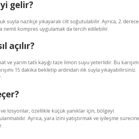
yi gelir?
k suyla nazikçe yıkayarak cilt soğutulabilir. Ayrıca, 2. derece
a nemli kompres uygulamak da tercih edilebilir.
l açılır?
nat ve yarım tatlı kaşığı taze limon suyu yeterlidir. Bu karışım
ışımı 15 dakika bekletip ardından ılık suyla yıkayabilirsiniz.
.
eçer?
e losyonlar, özellikle küçük yanıklar için, bölgeyi
nmalıdır. Ayrıca, yara izini yatıştırmak ve iyileşme sürecin
r.