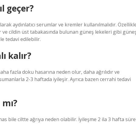
l geçer?
larak aydınlatıcı serumlar ve kremler kullanılmalıdır. Özellikl
Çiller ve cildin üst tabakasında bulunan güneş lekeleri gibi güne
e tedavi edilebilir.
ı kalır?
 daha fazla doku hasarına neden olur, daha ağrılıdır ve
nsumanlarla 2-3 haftada iyileşir. Ayrıca bazen cerrahi tedavi
r mı?
s bile ciltte ağrıya neden olabilir. İyileşme 2 ila 3 hafta süre