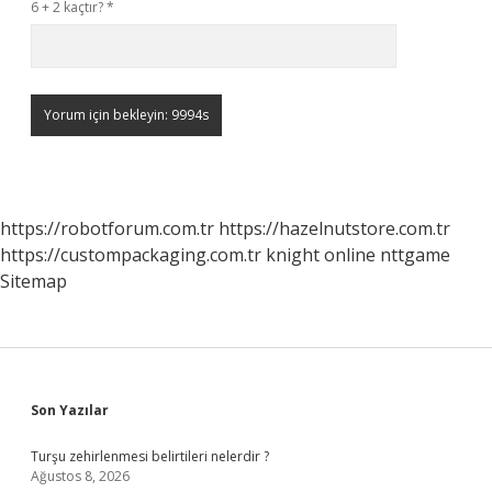
6 + 2 kaçtır?
*
https://robotforum.com.tr
https://hazelnutstore.com.tr
https://custompackaging.com.tr
knight online
nttgame
Sitemap
Sidebar
Son Yazılar
Turşu zehirlenmesi belirtileri nelerdir ?
Ağustos 8, 2026