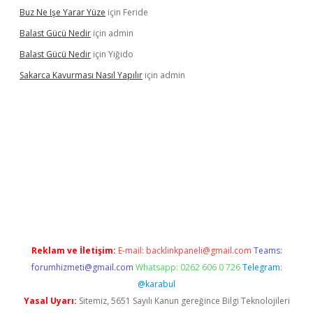
Buz Ne Işe Yarar Yüze
için
Feride
Balast Gücü Nedir
için
admin
Balast Gücü Nedir
için
Yiğido
Sakarca Kavurması Nasıl Yapılır
için
admin
.tulipbet.online/
Reklam ve İletişim:
E-mail:
backlinkpaneli@gmail.com
Teams:
forumhizmeti@gmail.com
Whatsapp: 0262 606 0 726
Telegram:
@karabul
Yasal Uyarı:
Sitemiz, 5651 Sayılı Kanun gereğince Bilgi Teknolojileri