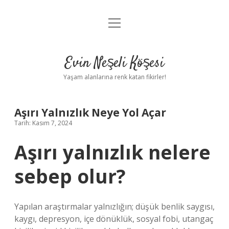
menüyü
Anasayfa
aç
Gizlilik Politikası
Evin Neşeli Köşesi
Yasal Uyarı
Yaşam alanlarına renk katan fikirler!
Hakkımızda
Aşırı Yalnızlık Neye Yol Açar
Tarih: Kasım 7, 2024
Aşırı yalnızlık nelere
sebep olur?
Yapılan araştırmalar yalnızlığın; düşük benlik saygısı,
kaygı, depresyon, içe dönüklük, sosyal fobi, utangaç