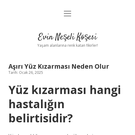
menüyü
Anasayfa
aç
Gizlilik Politikası
Evin Neşeli Köşesi
Yasal Uyarı
Yaşam alanlarına renk katan fikirler!
Hakkımızda
Aşırı Yüz Kızarması Neden Olur
Tarih: Ocak 26, 2025
Yüz kızarması hangi
hastalığın
belirtisidir?