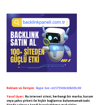
Reklam ve İletişim:
Skype: live:.cid.575569c608265c69
Yasal Uyarı:
Bu internet sitesi, herhangi bir marka, kurum
veya şahıs şirketi ile hiçbir bağlantısı bulunmamaktadır.
Sitede yalnızca kendi hazırladığımız makaleler