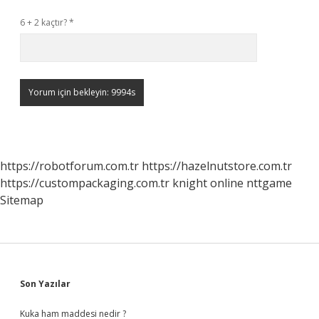
6 + 2 kaçtır?
*
https://robotforum.com.tr
https://hazelnutstore.com.tr
https://custompackaging.com.tr
knight online
nttgame
Sitemap
Sidebar
Son Yazılar
Kuka ham maddesi nedir ?