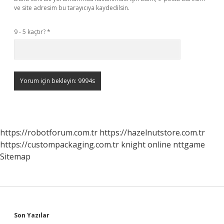
ve site adresim bu tarayıcıya kaydedilsin.
9 - 5 kaçtır?
*
https://robotforum.com.tr
https://hazelnutstore.com.tr
https://custompackaging.com.tr
knight online
nttgame
Sitemap
Sidebar
Son Yazılar