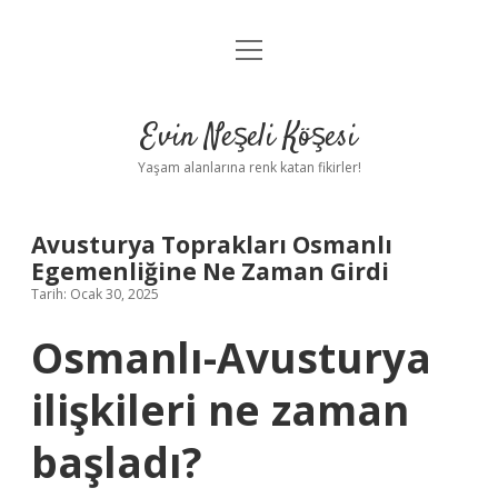
menüyü
Anasayfa
aç
Gizlilik Politikası
Evin Neşeli Köşesi
Yasal Uyarı
Yaşam alanlarına renk katan fikirler!
Hakkımızda
Avusturya Toprakları Osmanlı
Egemenliğine Ne Zaman Girdi
Tarih: Ocak 30, 2025
Osmanlı-Avusturya
ilişkileri ne zaman
başladı?