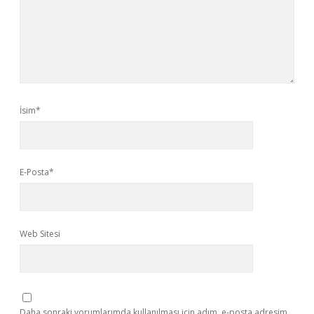
İsim*
E-Posta*
Web Sitesi
Daha sonraki yorumlarımda kullanılması için adım, e-posta adresim