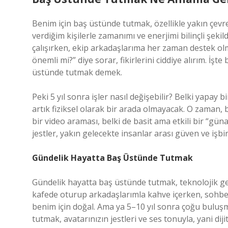
Benim için baş üstünde tutmak, özellikle yakın çev
verdiğim kişilerle zamanımı ve enerjimi bilinçli şek
çalışırken, ekip arkadaşlarıma her zaman destek olma
önemli mi?” diye sorar, fikirlerini ciddiye alırım. İşt
üstünde tutmak demek.
Peki 5 yıl sonra işler nasıl değişebilir? Belki yapay 
artık fiziksel olarak bir arada olmayacak. O zaman,
bir video araması, belki de basit ama etkili bir “gü
jestler, yakın gelecekte insanlar arası güven ve işbir
Gündelik Hayatta Baş Üstünde Tutmak
Gündelik hayatta baş üstünde tutmak, teknolojik g
kafede oturup arkadaşlarımla kahve içerken, sohbe
benim için doğal. Ama ya 5–10 yıl sonra çoğu bulu
tutmak, avatarınızın jestleri ve ses tonuyla, yani dij