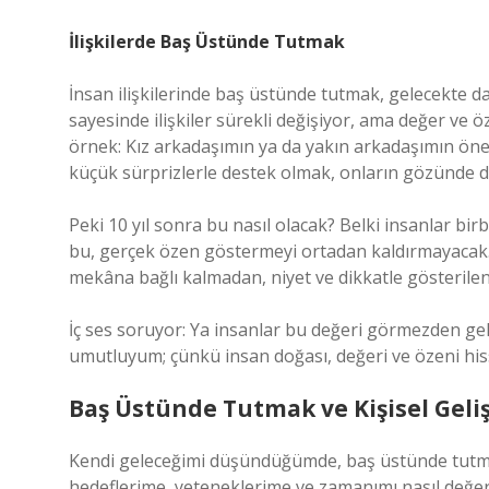
İlişkilerde Baş Üstünde Tutmak
İnsan ilişkilerinde baş üstünde tutmak, gelecekte dah
sayesinde ilişkiler sürekli değişiyor, ama değer ve 
örnek: Kız arkadaşımın ya da yakın arkadaşımın öne
küçük sürprizlerle destek olmak, onların gözünde 
Peki 10 yıl sonra bu nasıl olacak? Belki insanlar bir
bu, gerçek özen göstermeyi ortadan kaldırmayacak.
mekâna bağlı kalmadan, niyet ve dikkatle gösterilen
İç ses soruyor: Ya insanlar bu değeri görmezden gel
umutluyum; çünkü insan doğası, değeri ve özeni hi
Baş Üstünde Tutmak ve Kişisel Geli
Kendi geleceğimi düşündüğümde, baş üstünde tutmak 
hedeflerime, yeteneklerime ve zamanımı nasıl değe