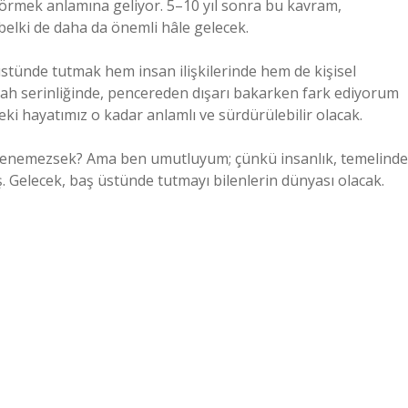
i görmek anlamına geliyor. 5–10 yıl sonra bu kavram,
 belki de daha da önemli hâle gelecek.
ünde tutmak hem insan ilişkilerinde hem de kişisel
abah serinliğinde, pencereden dışarı bakarken fark ediyorum
ki hayatımız o kadar anlamlı ve sürdürülebilir olacak.
öğrenemezsek? Ama ben umutluyum; çünkü insanlık, temelinde
Gelecek, baş üstünde tutmayı bilenlerin dünyası olacak.