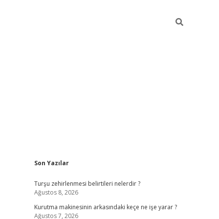
Sidebar
Son Yazılar
https://www.tulip
Turşu zehirlenmesi belirtileri nelerdir ?
Ağustos 8, 2026
Kurutma makinesinin arkasındaki keçe ne işe yarar ?
Ağustos 7, 2026