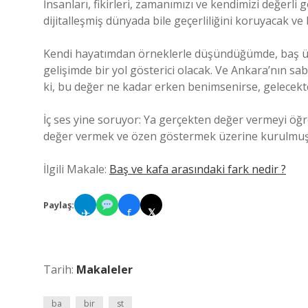
İnsanları, fikirleri, zamanımızı ve kendimizi değerl
dijitalleşmiş dünyada bile geçerliliğini koruyacak ve
Kendi hayatımdan örneklerle düşündüğümde, baş üst
gelişimde bir yol gösterici olacak. Ve Ankara’nın s
ki, bu değer ne kadar erken benimsenirse, gelecekte
İç ses yine soruyor: Ya gerçekten değer vermeyi 
değer vermek ve özen göstermek üzerine kurulmuş. 
İlgili Makale:
Baş ve kafa arasındaki fark nedir ?
Paylaş:
✈
f
𝕏
Tarih:
Makaleler
ba
bir
st