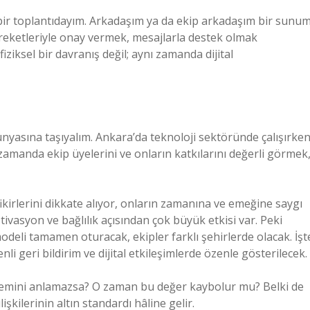
bir toplantıdayım. Arkadaşım ya da ekip arkadaşım bir sunu
reketleriyle onay vermek, mesajlarla destek olmak
ziksel bir davranış değil; aynı zamanda dijital
yasına taşıyalım. Ankara’da teknoloji sektöründe çalışırke
zamanda ekip üyelerini ve onların katkılarını değerli görmek
fikirlerini dikkate alıyor, onların zamanına ve emeğine saygı
ivasyon ve bağlılık açısından çok büyük etkisi var. Peki
odeli tamamen oturacak, ekipler farklı şehirlerde olacak. İşt
geri bildirim ve dijital etkileşimlerde özenle gösterilecek.
n önemini anlamazsa? O zaman bu değer kaybolur mu? Belki de
şkilerinin altın standardı hâline gelir.