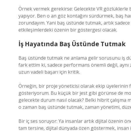
Örnek vermek gerekirse: Gelecekte VR gözlüklerle 
yapıyor. Ben o an göz kontağını sürdürmek, baş ha
zorundayım. Yani baş üstünde tutmak, artık sadece fi
etkileşimlerdeki özenin bir göstergesi olacak.
İş Hayatında Baş Üstünde Tutmak
Baş üstünde tutmak ne anlama gelir sorusunu iş dün
fark ettim ki, sadece performans önemli değil, aynı 
uzun vadeli başarı için kritik.
Örneğin, bir proje yöneticisi olarak ekip üyelerinin 
gösteriyorum. Bu küçük bir jest gibi görünse de mot
gelecekte durum nasıl olacak? Belki hibrit çalışma m
o zaman baş üstünde tutmak, zaman yönetimi, düzenli 
Bir iç ses soruyor: Ya insanlar artık dijital özeni
tam tersine, dijital dünyada özen göstermek, insan ili