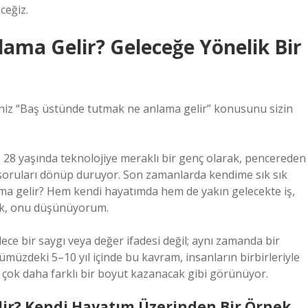
ceğiz.
ma Gelir? Geleceğe Yönelik Bir
ğiniz “Baş üstünde tutmak ne anlama gelir” konusunu sizin
n, 28 yaşında teknolojiye meraklı bir genç olarak, pencereden
 soruları dönüp duruyor. Son zamanlarda kendime sık sık
a gelir? Hem kendi hayatımda hem de yakın gelecekte iş,
cek, onu düşünüyorum.
e bir saygı veya değer ifadesi değil; aynı zamanda bir
müzdeki 5–10 yıl içinde bu kavram, insanların birbirleriyle
de çok daha farklı bir boyut kazanacak gibi görünüyor.
ir? Kendi Hayatım Üzerinden Bir Örnek