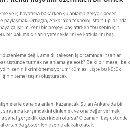
reme ve iş hayatıma bakarken şu anlama geliyor: değer
ilde paylaşmak. Örneğin, Ankara’da teknoloji start-up’larında
ya çalışırım. Yeni bir projeyi başlatırken “bu senin için
e bu, bir bakıma onların yeteneklerini ve katkılarını baş
bir düzenleme değil, ama dijitalleşen iş ortamında insanlar
 baş üstünde tutmak ne anlama gelecek? Belki bir mesaj, belk
naydın, senin fikrini önemsiyorum” cümlesi… İşte bu küçük
liğinin temel taşını oluşturacak.
elişmelerle daha da anlam kazanacak. Şu an Ankara’da bir
t sırasında karşımdakini dinlemek ve ona değer vermek
şma sanal gerçeklik üzerinden olursa? O zaman, baş üstünde
ital ortamda gösterilen özenle alakalı olacak.