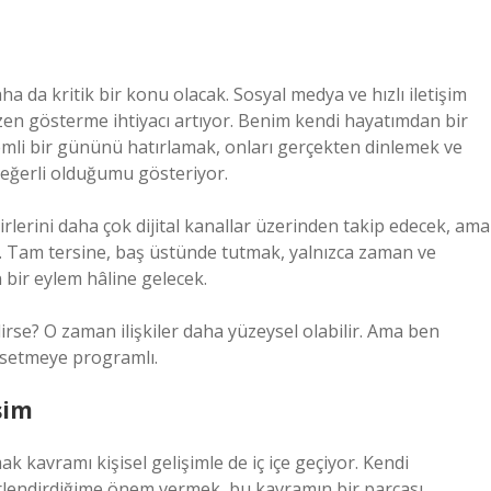
a da kritik bir konu olacak. Sosyal medya ve hızlı iletişim
özen gösterme ihtiyacı artıyor. Benim kendi hayatımdan bir
mli bir gününü hatırlamak, onları gerçekten dinlemek ve
değerli olduğumu gösteriyor.
birlerini daha çok dijital kanallar üzerinden takip edecek, ama
 Tam tersine, baş üstünde tutmak, yalnızca zaman ve
 bir eylem hâline gelecek.
irse? O zaman ilişkiler daha yüzeysel olabilir. Ama ben
ssetmeye programlı.
şim
kavramı kişisel gelişimle de iç içe geçiyor. Kendi
rlendirdiğime önem vermek, bu kavramın bir parçası.