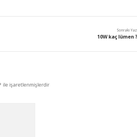
Sonraki Yaz
10W kaç lümen 
*
ile işaretlenmişlerdir