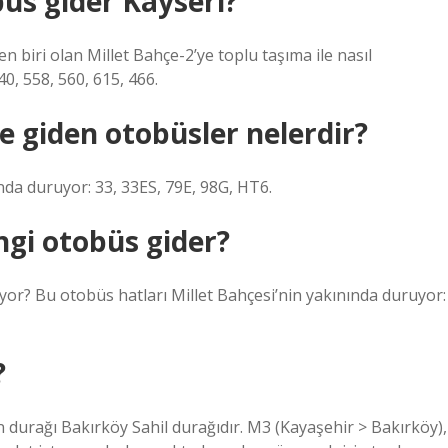
büs gider Kayseri?
n biri olan Millet Bahçe-2’ye toplu taşıma ile nasıl
0, 558, 560, 615, 466.
 giden otobüsler nelerdir?
da duruyor: 33, 33ES, 79E, 98G, HT6.
gi otobüs gider?
yor? Bu otobüs hatları Millet Bahçesi’nin yakınında duruyor:
?
 durağı Bakırköy Sahil durağıdır. M3 (Kayaşehir > Bakırköy),