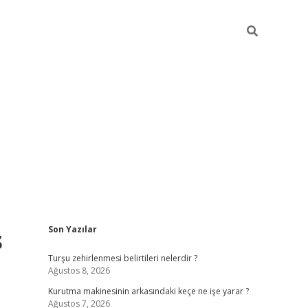
Sidebar
s
Son Yazılar
https://www.tulip
Turşu zehirlenmesi belirtileri nelerdir ?
Ağustos 8, 2026
Kurutma makinesinin arkasındaki keçe ne işe yarar ?
Ağustos 7, 2026