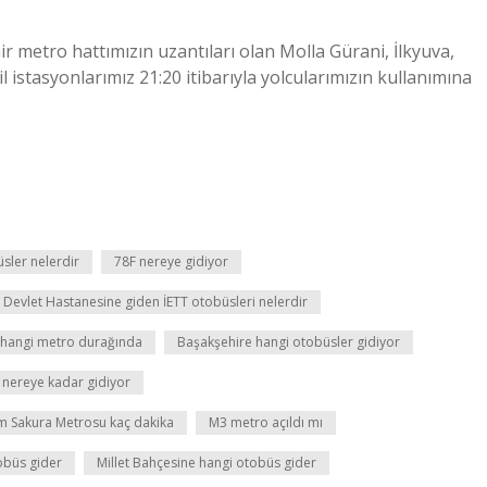
etro hattımızın uzantıları olan Molla Gürani, İlkyuva,
 istasyonlarımız 21:20 itibarıyla yolcularımızın kullanımına
sler nelerdir
78F nereye gidiyor
 Devlet Hastanesine giden İETT otobüsleri nelerdir
i hangi metro durağında
Başakşehire hangi otobüsler gidiyor
 nereye kadar gidiyor
am Sakura Metrosu kaç dakika
M3 metro açıldı mı
obüs gider
Millet Bahçesine hangi otobüs gider