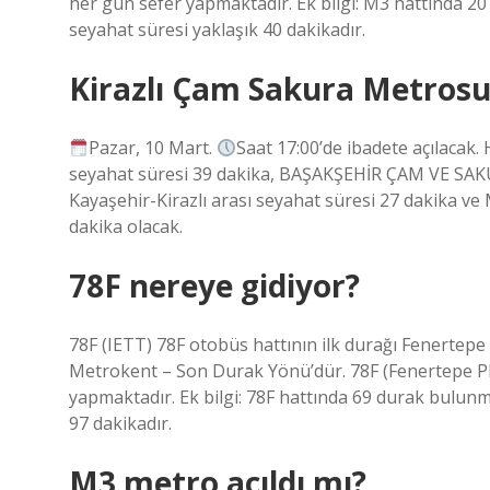
her gün sefer yapmaktadır. Ek bilgi: M3 hattında 2
seyahat süresi yaklaşık 40 dakikadır.
Kirazlı Çam Sakura Metrosu
Pazar, 10 Mart.
Saat 17:00’de ibadete açılacak. 
seyahat süresi 39 dakika, BAŞAKŞEHİR ÇAM VE SAKUR
Kayaşehir-Kirazlı arası seyahat süresi 27 dakika v
dakika olacak.
78F nereye gidiyor?
78F (IETT) 78F otobüs hattının ilk durağı Fenertep
Metrokent – ​​​​​​Son Durak Yönü’dür. 78F (Fenertepe
yapmaktadır. Ek bilgi: 78F hattında 69 durak bulun
97 dakikadır.
M3 metro açıldı mı?