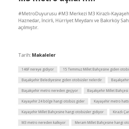
#MetroDuyurusu #M3 Merkezi M3 Kirazlı-Kayaşehir m
Haznedar, İncirli, Hürriyet Meydanı ve Bakırköy Sahil
açılmıştır.
Tarih:
Makaleler
146F nereye gidiyor
15 Temmuz Millet Bahçesine giden otobü
Başakşehir Belediyesine giden otobüsler nelerdir
Başakşehir
Başakşehir metro nereden geçiyor
Başakşehir Millet Bahçes
Kayaşehir 24 bölge hangi otobüs gider
Kayaşehir metro hattı
Kayaşehir Millet Bahçesine hangi otobüsler gidiyor
Kirazlı Ç
M3 metro nereden kalkıyor
Meram Millet Bahçesine hangi ot