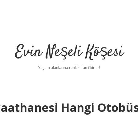
Evin Neşeli Köşesi
Yaşam alanlarına renk katan fikirler!
ıraathanesi Hangi Otobü