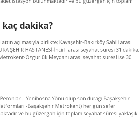
0 adet istasyon bulunmaktadır ve bu güzergah için toplam
 kaç dakika?
Hattın açılmasıyla birlikte; Kayaşehir-Bakırköy Sahili arası
A ŞEHİR HASTANESİ-İncirli arası seyahat süresi 31 dakika,
e Metrokent-Özgürlük Meydanı arası seyahat süresi ise 30
e Peronlar – Yenibosna Yönü olup son durağı Başakşehir
 Platformları -Başakşehir Metrokent) her gün sefer
maktadır ve bu güzergah için toplam seyahat süresi yaklaşık