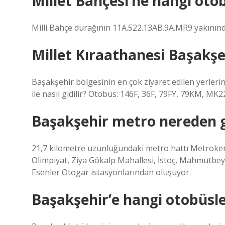
Millet Bahçesi’ne hangi oto
Milli Bahçe durağının 11A.522.13AB.9A.MR9 yakının
Millet Kıraathanesi Başakşe
Başakşehir bölgesinin en çok ziyaret edilen yerleri
ile nasıl gidilir? Otobüs: 146F, 36F, 79FY, 79KM, MK2
Başakşehir metro nereden 
21,7 kilometre uzunluğundaki metro hattı Metrokent, 
Olimpiyat, Ziya Gökalp Mahallesi, İstoç, Mahmutbey,
Esenler Otogar istasyonlarından oluşuyor.
Başakşehir’e hangi otobüsle