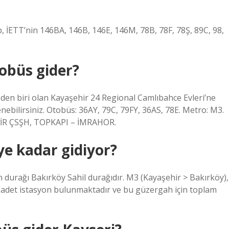
TT’nin 146BA, 146B, 146E, 146M, 78B, 78F, 78Ş, 89C, 98,
obüs gider?
nden biri olan Kayaşehir 24 Regional Camlıbahce Evleri’ne
enebilirsiniz. Otobüs: 36AY, 79C, 79FY, 36AS, 78E. Metro: M3.
İR ÇSŞH, TOPKAPI – İMRAHOR.
ye kadar gidiyor?
 durağı Bakırköy Sahil durağıdır. M3 (Kayaşehir > Bakırköy),
0 adet istasyon bulunmaktadır ve bu güzergah için toplam