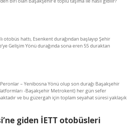
en biri olan Başakşehir’e toplu taşıma ile nasıl gidilir?
ı otobüs hattı, Esenkent durağından başlayıp Şehir
ne’ye Gelişim Yönü durağında sona eren 55 duraktan
e Peronlar – Yenibosna Yönü olup son durağı Başakşehir
 Platformları -Başakşehir Metrokent) her gün sefer
maktadır ve bu güzergah için toplam seyahat süresi yaklaşık
’ne giden İETT otobüsleri