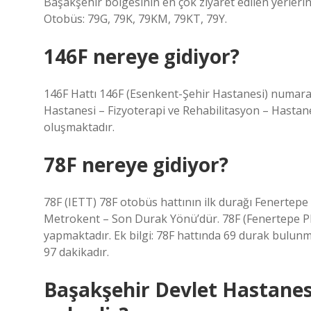
Başakşehir bölgesinin en çok ziyaret edilen yerlerind
Otobüs: 79G, 79K, 79KM, 79KT, 79Y.
146F nereye gidiyor?
146F Hattı 146F (Esenkent-Şehir Hastanesi) numaral
Hastanesi – Fizyoterapi ve Rehabilitasyon – Hasta
oluşmaktadır.
78F nereye gidiyor?
78F (IETT) 78F otobüs hattının ilk durağı Fenertep
Metrokent – ​​​​​​Son Durak Yönü’dür. 78F (Fenertepe
yapmaktadır. Ek bilgi: 78F hattında 69 durak bulun
97 dakikadır.
Başakşehir Devlet Hastanesi