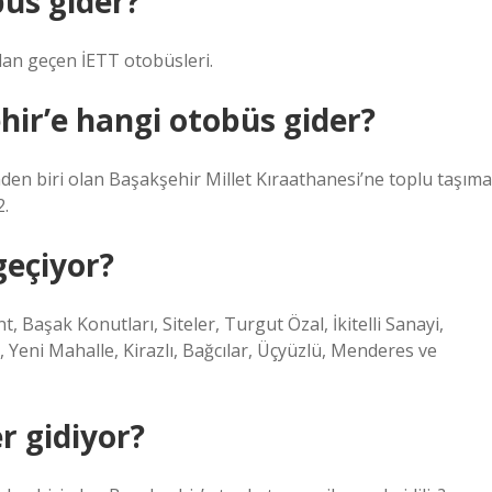
büs gider?
dan geçen İETT otobüsleri.
hir’e hangi otobüs gider?
nden biri olan Başakşehir Millet Kıraathanesi’ne toplu taşıma
2.
geçiyor?
Başak Konutları, Siteler, Turgut Özal, İkitelli Sanayi,
 Yeni Mahalle, Kirazlı, Bağcılar, Üçyüzlü, Menderes ve
r gidiyor?