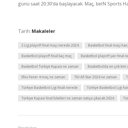
günü saat 20:30’da başlayacak. Maç, beIN Sports Ha
Tarih:
Makaleler
2 Lig playoff final maçı nerede 2024
Basketbol final maçı han
Basketbol playoff final kaç maç
Basketbol playoff yarı final 
Basketbol Türkiye Kupası ne zaman
Basketbolda en çok kim
Efes Fener 4 maç ne zaman
Tbl All Star 2024 ne zaman
T
Türkiye Basketbol Ligi finali nerede
Türkiye Basketbol Ligi h
Türkiye Kupası final biletleri ne zaman satışa çıkacak 2024
Tür