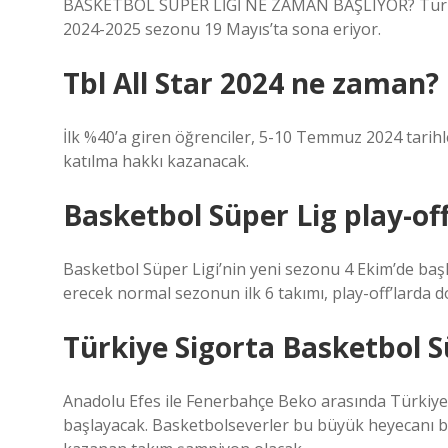
BASKETBOL SÜPER LİGİ NE ZAMAN BAŞLIYOR? Türkiye
2024-2025 sezonu 19 Mayıs’ta sona eriyor.
Tbl All Star 2024 ne zaman?
İlk %40’a giren öğrenciler, 5-10 Temmuz 2024 tarihler
katılma hakkı kazanacak.
Basketbol Süper Lig play-o
Basketbol Süper Ligi’nin yeni sezonu 4 Ekim’de başlı
erecek normal sezonun ilk 6 takımı, play-off’larda
Türkiye Sigorta Basketbol S
Anadolu Efes ile Fenerbahçe Beko arasında Türkiye 
başlayacak. Basketbolseverler bu büyük heyecanı b