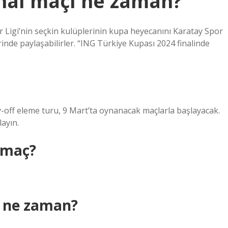
inal maçı ne zaman?
 Ligi’nin seçkin kulüplerinin kupa heyecanını Karatay Spor
nde paylaşabilirler. “ING Türkiye Kupası 2024 finalinde
y-off eleme turu, 9 Mart’ta oynanacak maçlarla başlayacak.
ayın.
ç maç?
al ne zaman?