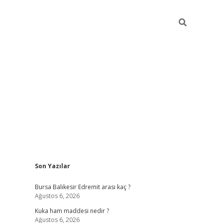
Sidebar
Son Yazılar
https://www.tulip
Bursa Balıkesir Edremit arası kaç ?
Ağustos 6, 2026
Kuka ham maddesi nedir ?
Ağustos 6, 2026