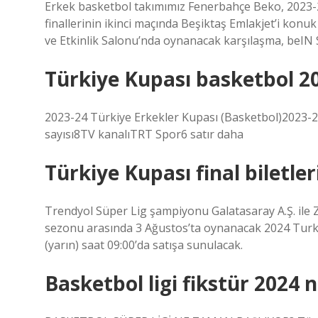
Erkek basketbol takımımız Fenerbahçe Beko, 2023-24
finallerinin ikinci maçında Beşiktaş Emlakjet’i konu
ve Etkinlik Salonu’nda oynanacak karşılaşma, beIN S
Türkiye Kupası basketbol 2
2023-24 Türkiye Erkekler Kupası (Basketbol)2023-
sayısı8TV kanalıTRT Spor6 satır daha
Türkiye Kupası final biletle
Trendyol Süper Lig şampiyonu Galatasaray A.Ş. ile 
sezonu arasında 3 Ağustos’ta oynanacak 2024 Turkc
(yarın) saat 09:00’da satışa sunulacak.
Basketbol ligi fikstür 2024 