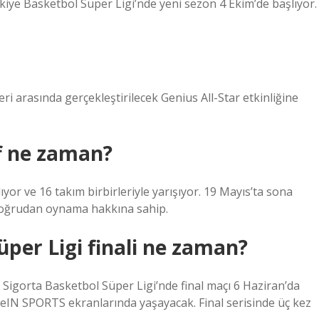
 Basketbol Süper Ligi’nde yeni sezon 4 Ekim’de başlıyor.
i ​​arasında gerçekleştirilecek Genius All-Star etkinliğine
ff ne zaman?
yor ve 16 takım birbirleriyle yarışıyor. 19 Mayıs’ta sona
 doğrudan oynama hakkına sahip.
üper Ligi finali ne zaman?
Sigorta Basketbol Süper Ligi’nde final maçı 6 Haziran’da
eIN SPORTS ekranlarında yaşayacak. Final serisinde üç kez