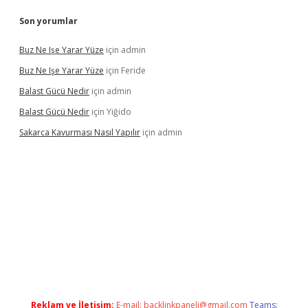
Son yorumlar
Buz Ne Işe Yarar Yüze
için
admin
Buz Ne Işe Yarar Yüze
için
Feride
Balast Gücü Nedir
için
admin
Balast Gücü Nedir
için
Yiğido
Sakarca Kavurması Nasıl Yapılır
için
admin
lipbet.online/
Reklam ve İletişim:
E-mail:
backlinkpaneli@gmail.com
Teams: