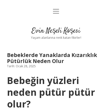
menüyü
Anasayfa
aç
Gizlilik Politikası
Evin Neşeli Köşesi
Yasal Uyarı
Yaşam alanlarına renk katan fikirler!
Hakkımızda
Bebeklerde Yanaklarda Kızarıklık
Pütürlük Neden Olur
Tarih: Ocak 28, 2025
Bebeğin yüzleri
neden pütür pütür
olur?