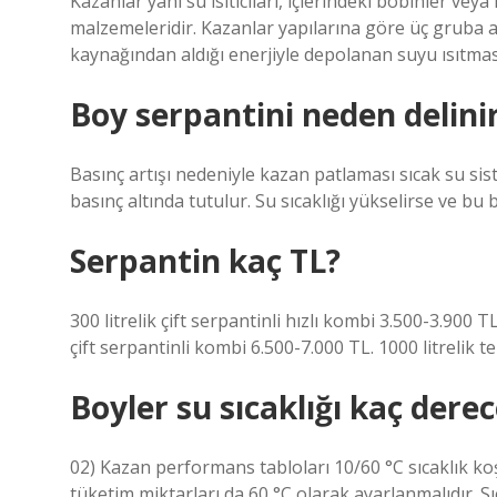
Kazanlar yani su ısıtıcıları, içlerindeki bobinler vey
malzemeleridir. Kazanlar yapılarına göre üç gruba ayr
kaynağından aldığı enerjiyle depolanan suyu ısıtmas
Boy serpantini neden delini
Basınç artışı nedeniyle kazan patlaması sıcak su sist
basınç altında tutulur. Su sıcaklığı yükselirse ve bu 
Serpantin kaç TL?
300 litrelik çift serpantinli hızlı kombi 3.500-3.900 TL
çift serpantinli kombi 6.500-7.000 TL. 1000 litrelik te
Boyler su sıcaklığı kaç dere
02) Kazan performans tabloları 10/60 °C sıcaklık ko
tüketim miktarları da 60 °C olarak ayarlanmalıdır. 