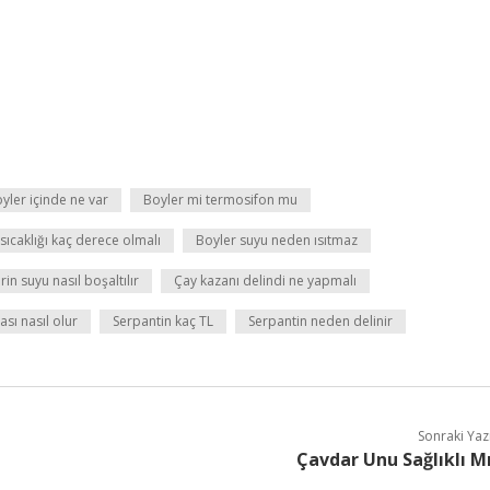
yler içinde ne var
Boyler mi termosifon mu
sıcaklığı kaç derece olmalı
Boyler suyu neden ısıtmaz
rin suyu nasıl boşaltılır
Çay kazanı delindi ne yapmalı
sı nasıl olur
Serpantin kaç TL
Serpantin neden delinir
Sonraki Yaz
Çavdar Unu Sağlıklı M