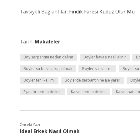
Tavsiyeli Bağlantılar:
Fındık Faresi Kuduz Olur Mu
Tarih:
Makaleler
Boy serpantini neden delinir
Boyler havası nasıl alınır
Bo
Boyler su basıncı kaç olmalı
Boyler su ısıtır mı
Boyler su 
Boyler tehlikeli mi
Boylerde serpantin ne işe yarar
Boyle
Eşanjör neden delinir
Kazan neden delinir
Kazan patlama
Önceki Yazı
Ideal Erkek Nasıl Olmalı