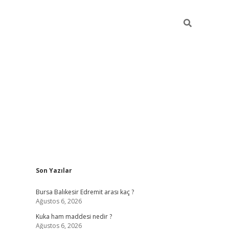
Sidebar
Son Yazılar
https://www.tuli
Bursa Balıkesir Edremit arası kaç ?
Ağustos 6, 2026
Kuka ham maddesi nedir ?
Ağustos 6, 2026