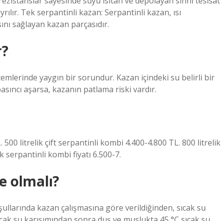
a rezistanslar sayesinde suyu ısıtan ve depolayan sıhhi tesisat
ılır. Tek serpantinli kazan: Serpantinli kazan, ısı
ını sağlayan kazan parçasıdır.
r?
emlerinde yaygın bir sorundur. Kazan içindeki su belirli bir
basıncı aşarsa, kazanın patlama riski vardır.
. 500 litrelik çift serpantinli kombi 4.400-4.800 TL. 800 litrelik
k serpantinli kombi fiyatı 6.500-7.
ce olmalı?
şullarında kazan çalışmasına göre verildiğinden, sıcak su
Sıcak su karışımından sonra duş ve muslukta 45 °C sıcak su