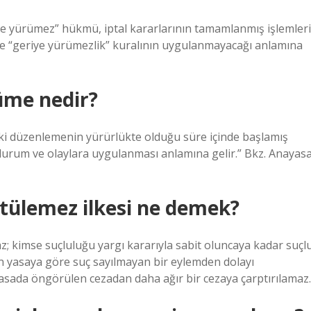
iye yürümez” hükmü, iptal kararlarının tamamlanmış işlemleri
de “geriye yürümezlik” kuralının uygulanmayacağı anlamına
üme nedir?
ski düzenlemenin yürürlükte olduğu süre içinde başlamış
rum ve olaylara uygulanması anlamına gelir.” Bkz. Anayas
ütülemez ilkesi ne demek?
; kimse suçluluğu yargı kararıyla sabit oluncaya kadar suçl
lan yasaya göre suç sayılmayan bir eylemden dolayı
 yasada öngörülen cezadan daha ağır bir cezaya çarptırılamaz.