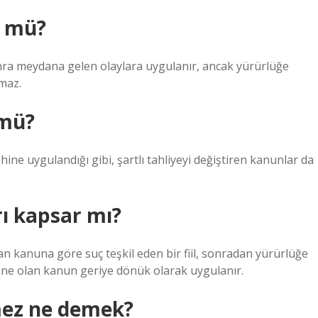
r mü?
nra meydana gelen olaylara uygulanır, ancak yürürlüğe
maz.
 mü?
ne uygulandığı gibi, şartlı tahliyeyi değiştiren kanunlar da
rı kapsar mı?
an kanuna göre suç teşkil eden bir fiil, sonradan yürürlüğe
ehine olan kanun geriye dönük olarak uygulanır.
ümez ne demek?