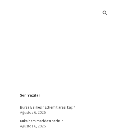
Sidebar
Son Yazılar
https://www.tulip
Bursa Balıkesir Edremit arası kaç ?
Ağustos 6, 2026
Kuka ham maddesi nedir ?
Ağustos 6, 2026