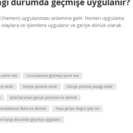
ngi durumda geçmişe uygulanır?
rhal (hemen) uygulanması anlamına gelir. Hemen uygulama
i olaylara ve işlemlere uygulanır ve geriye dönük olarak
e yürür mü
Ceza kanunu geçmişe yürür mü
me nedir
Geriye yürüme nedir
Geriye yürüme yasağı nedir
ü
İptal kararları geriye yürümez ne demek
yürütülemez ilkesi ne demek
Yasa geriye doğru işler mi
nun hangi durumda geçmişe uygulanır