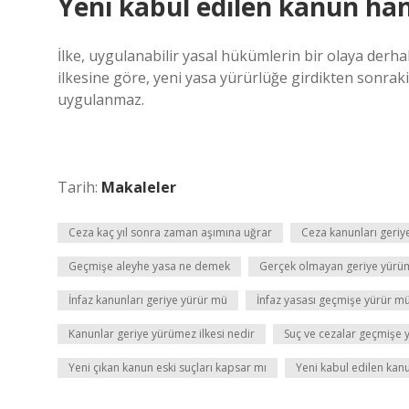
Yeni kabul edilen kanun ha
İlke, uygulanabilir yasal hükümlerin bir olaya de
ilkesine göre, yeni yasa yürürlüğe girdikten sonrak
uygulanmaz.
Tarih:
Makaleler
Ceza kaç yıl sonra zaman aşımına uğrar
Ceza kanunları geriy
Geçmişe aleyhe yasa ne demek
Gerçek olmayan geriye yürü
İnfaz kanunları geriye yürür mü
İnfaz yasası geçmişe yürür m
Kanunlar geriye yürümez ilkesi nedir
Suç ve cezalar geçmişe 
Yeni çıkan kanun eski suçları kapsar mı
Yeni kabul edilen ka