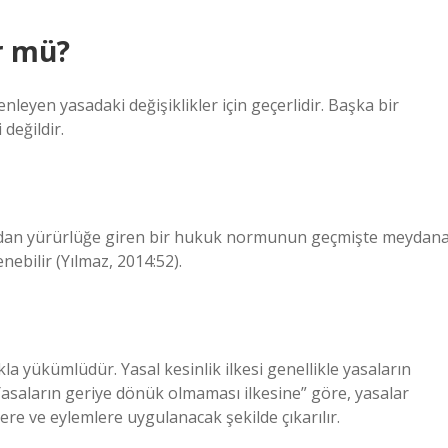
r mü?
leyen yasadaki değişiklikler için geçerlidir. Başka bir
 değildir.
adan yürürlüğe giren bir hukuk normunun geçmişte meydan
ebilir (Yılmaz, 2014:52).
kla yükümlüdür. Yasal kesinlik ilkesi genellikle yasaların
asaların geriye dönük olmaması ilkesine” göre, yasalar
ere ve eylemlere uygulanacak şekilde çıkarılır.