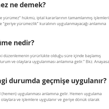
ümez ne demek?
iye yürümez” hükmü, iptal kararlarının tamamlanmış işlemleri
de “geriye yürümezlik” kuralının uygulanmayacağı anlamına
üme nedir?
ski düzenlemenin yürürlükte olduğu süre içinde başlamış
rum ve olaylara uygulanması anlamına gelir.” Bkz. Anayas
ngi durumda geçmişe uygulanır?
rhal (hemen) uygulanması anlamına gelir. Hemen uygulama
i olaylara ve işlemlere uygulanır ve geriye dönük olarak