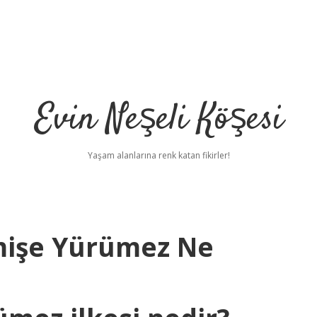
Evin Neşeli Köşesi
Yaşam alanlarına renk katan fikirler!
mişe Yürümez Ne