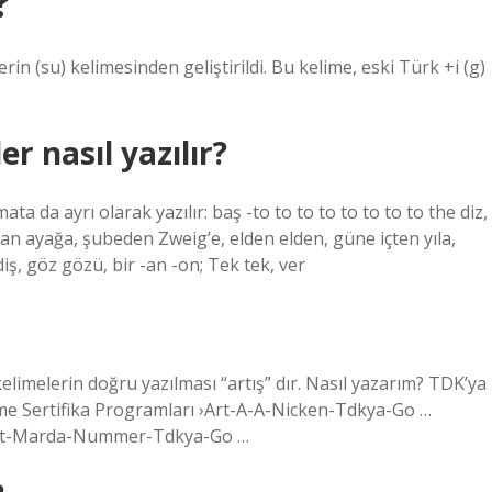
?
in (su) kelimesinden geliştirildi. Bu kelime, eski Türk +i (g)
er nasıl yazılır?
ta da ayrı olarak yazılır: baş -to to to to to to to to the diz,
aştan ayağa, şubeden Zweig’e, elden elden, güne içten yıla,
 diş, göz gözü, bir -an -on; Tek tek, ver
elimelerin doğru yazılması “artış” dır. Nasıl yazarım? TDK’ya
rme Sertifika Programları ›Art-A-A-Nicken-Tdkya-Go …
› Art-Marda-Nummer-Tdkya-Go …