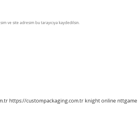
im ve site adresim bu tarayıcıya kaydedilsin.
m.tr
https://custompackaging.com.tr
knight online
nttgame