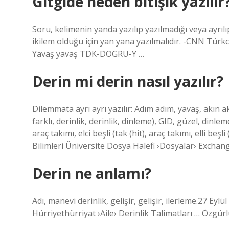
Gitgide neden bitişik yazılır
Soru, kelimenin yanda yazılıp yazılmadığı veya ayrılı
ikilem olduğu için yan yana yazılmalıdır. -CNN Tür
Yavaş yavaş TDK-DOGRU-Y …
Derin mi derin nasıl yazılır?
Dilemmata ayrı ayrı yazılır: Adım adım, yavaş, akın a
farklı, derinlik, derinlik, dinleme), GID, güzel, dinle
araç takımı, elci beşli (tak (hit), araç takımı, elli be
Bilimleri Üniversite Dosya Halefi ›Dosyalar› Exchang
Derin ne anlamı?
Adı, manevi derinlik, gelişir, gelişir, ilerleme.27 Ey
Hürriyethürriyat ›Aile› Derinlik Talimatları … Özgürlü