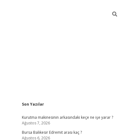
Sidebar
Son Yazılar
https://ww
Kurutma makinesinin arkasındaki keçe ne işe yarar ?
Ağustos 7, 2026
Bursa Balıkesir Edremit arası kaç ?
Ağustos 6, 2026