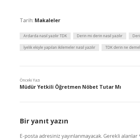
Tarih:
Makaleler
Ardarda nasıl yazılır TDK
Derin mi derin nasıl yazılır
Deri
İyelik ekiyle yapılan ikilemeler nasıl yazılır
TDK derin ne deme
Önceki Yazı
Müdür Yetkili Öğretmen Nöbet Tutar Mı
Bir yanıt yazın
E-posta adresiniz yayınlanmayacak.
Gerekli alanlar