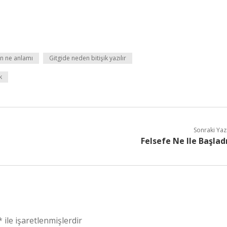
n ne anlamı
Gitgide neden bitişik yazılır
k
Sonraki Yaz
Felsefe Ne Ile Başlad
*
ile işaretlenmişlerdir