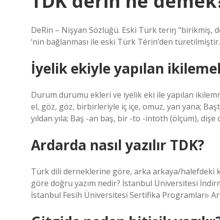
TDK derin ne demek
DeRin – Nişyan Sözlüğü. Eski Türk teriŋ “birikmiş, der
‘nin bağlanması ile eski Türk Térin’den türetilmiştir.
İyelik ekiyle yapılan ikilemel
Durum durumu ekleri ve iyelik eki ile yapılan ikilemma
el, göz, göz, birbirleriyle iç içe, omuz, yan yana; B
yıldan yıla; Baş -an baş, bir -to -intoth (ölçüm), dişe
Ardarda nasıl yazılır TDK?
Türk dili derneklerine göre, arka arkaya/halefdeki k
göre doğru yazım nedir? İstanbul Üniversitesi İndi
İstanbul Fesih Üniversitesi Sertifika Programları