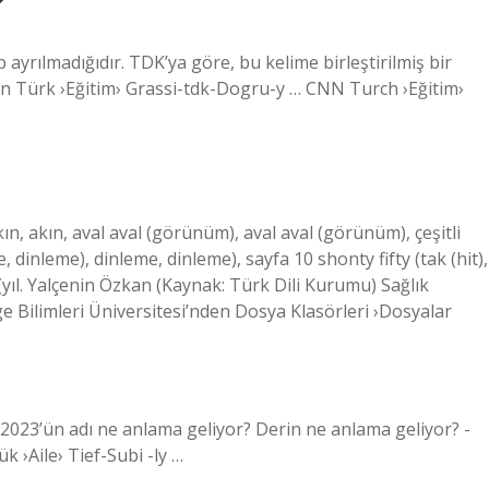
?
p ayrılmadığıdır. TDK’ya göre, bu kelime birleştirilmiş bir
kcn Türk ›Eğitim› Grassi-tdk-Dogru-y … CNN Turch ›Eğitim›
kın, akın, aval aval (görünüm), aval aval (görünüm), çeşitli
me, dinleme), dinleme, dinleme), sayfa 10 shonty fifty (tak (hit),
şli (yıl. Yalçenin Özkan (Kaynak: Türk Dili Kurumu) Sağlık
e Bilimleri Üniversitesi’nden Dosya Klasörleri ›Dosyalar
lül 2023’ün adı ne anlama geliyor? Derin ne anlama geliyor? -
k ›Aile› Tief-Subi -ly …