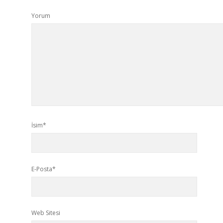
Yorum
İsim*
E-Posta*
Web Sitesi