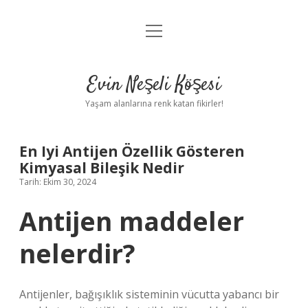
menüyü
Anasayfa
aç
Gizlilik Politikası
Evin Neşeli Köşesi
Yasal Uyarı
Yaşam alanlarına renk katan fikirler!
Hakkımızda
En Iyi Antijen Özellik Gösteren
Kimyasal Bileşik Nedir
Tarih: Ekim 30, 2024
Antijen maddeler
nelerdir?
Antijenler, bağışıklık sisteminin vücutta yabancı bir