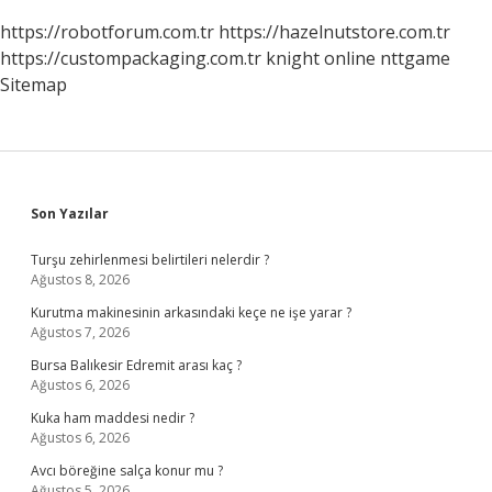
https://robotforum.com.tr
https://hazelnutstore.com.tr
https://custompackaging.com.tr
knight online
nttgame
Sitemap
Sidebar
Son Yazılar
Turşu zehirlenmesi belirtileri nelerdir ?
Ağustos 8, 2026
Kurutma makinesinin arkasındaki keçe ne işe yarar ?
Ağustos 7, 2026
Bursa Balıkesir Edremit arası kaç ?
Ağustos 6, 2026
Kuka ham maddesi nedir ?
Ağustos 6, 2026
Avcı böreğine salça konur mu ?
Ağustos 5, 2026