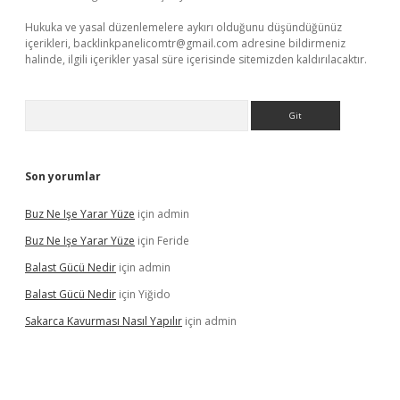
Hukuka ve yasal düzenlemelere aykırı olduğunu düşündüğünüz
içerikleri,
backlinkpanelicomtr@gmail.com
adresine bildirmeniz
halinde, ilgili içerikler yasal süre içerisinde sitemizden kaldırılacaktır.
Arama
Son yorumlar
Buz Ne Işe Yarar Yüze
için
admin
Buz Ne Işe Yarar Yüze
için
Feride
Balast Gücü Nedir
için
admin
Balast Gücü Nedir
için
Yiğido
Sakarca Kavurması Nasıl Yapılır
için
admin