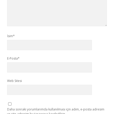
İsim*
E-Posta*
Web Sitesi
Daha sonraki yorumlarımda kullanılması için adım, e-posta adresim
ve site adresim bu tarayıcıya kaydedilsin.