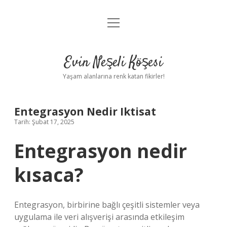
menüyü
Anasayfa
aç
Gizlilik Politikası
Evin Neşeli Köşesi
Yasal Uyarı
Yaşam alanlarına renk katan fikirler!
Hakkımızda
Entegrasyon Nedir Iktisat
Tarih: Şubat 17, 2025
Entegrasyon nedir
kısaca?
Entegrasyon, birbirine bağlı çeşitli sistemler veya
uygulama ile veri alışverişi arasında etkileşim