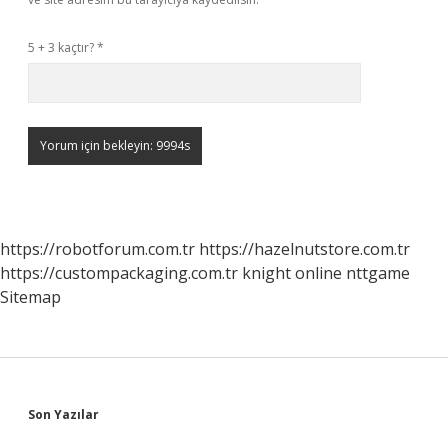
5 + 3 kaçtır?
*
https://robotforum.com.tr
https://hazelnutstore.com.tr
https://custompackaging.com.tr
knight online
nttgame
Sitemap
Sidebar
Son Yazılar