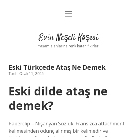
menüyü
Anasayfa
aç
Gizlilik Politikası
Evin Neşeli Köşesi
Yasal Uyarı
Yaşam alanlarına renk katan fikirler!
Hakkımızda
Eski Türkçede Ataş Ne Demek
Tarih: Ocak 11, 2025
Eski dilde ataş ne
demek?
Paperclip – Nişanyan Sözlük. Fransızca attachment
kelimesinden ödünç alınmış bir kelimedir ve