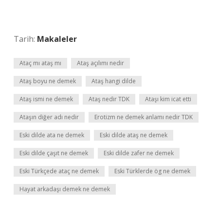
Tarih:
Makaleler
Ataç mı ataş mı
Ataş açılımı nedir
Ataş boyu ne demek
Ataş hangi dilde
Ataş ismi ne demek
Ataş nedir TDK
Ataşı kim icat etti
Ataşın diğer adı nedir
Erotizm ne demek anlamı nedir TDK
Eski dilde ata ne demek
Eski dilde ataş ne demek
Eski dilde çaşıt ne demek
Eski dilde zafer ne demek
Eski Türkçede ataç ne demek
Eski Türklerde ög ne demek
Hayat arkadaşı demek ne demek