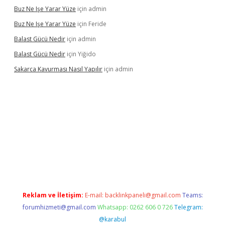
Buz Ne Işe Yarar Yüze
için
admin
Buz Ne Işe Yarar Yüze
için
Feride
Balast Gücü Nedir
için
admin
Balast Gücü Nedir
için
Yiğido
Sakarca Kavurması Nasıl Yapılır
için
admin
.tulipbet.online/
Reklam ve İletişim:
E-mail:
backlinkpaneli@gmail.com
Teams:
forumhizmeti@gmail.com
Whatsapp: 0262 606 0 726
Telegram:
@karabul