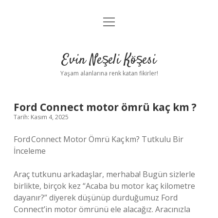
menüyü
Anasayfa
aç
Gizlilik Politikası
Evin Neşeli Köşesi
Yasal Uyarı
Yaşam alanlarına renk katan fikirler!
Hakkımızda
Ford Connect motor ömrü kaç km ?
Tarih: Kasım 4, 2025
Ford Connect Motor Ömrü Kaç km? Tutkulu Bir
İnceleme
Araç tutkunu arkadaşlar, merhaba! Bugün sizlerle
birlikte, birçok kez “Acaba bu motor kaç kilometre
dayanır?” diyerek düşünüp durduğumuz Ford
Connect’in motor ömrünü ele alacağız. Aracınızla