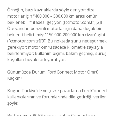
Örneğin, bazı kaynaklarda şöyle deniyor: dizel
motorlar için “400.000 – 500.000 km arası ömür
beklenebilir” ifadesi geçiyor. ([ccmotor.com.tr][2])
Öte yandan benzinli motorlar için daha düşük bir
beklenti belirtilmiş: “150.000‑200.000 km civarı” gibi.
([ccmotor.com.tr][3]) Bu noktada şunu netleştirmek
gerekiyor: motor ömrü sadece kilometre sayısıyla
belirlenmiyor; kullanım biçimi, bakım geçmişi, sürüş
koşulları büyük fark yaratıyor.
Günümüzde Durum: Ford Connect Motor Ömrü
Kaç km?
Bugün Türkiye’de ve çevre pazarlarda Ford Connect
kullanıcılarının ve forumlarında dile getirdiği veriler
şöyle:
Bir forumda, 90 PS motora sahip Connect için