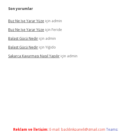
Son yorumlar
Buz Ne Işe Yarar Yüze
için
admin
Buz Ne Işe Yarar Yüze
için
Feride
Balast Gücü Nedir
için
admin
Balast Gücü Nedir
için
Yiğido
Sakarca Kavurması Nasıl Yapılır
için
admin
tulipbet.online/
Reklam ve İletişim:
E-mail:
backlinkpaneli@gmail.com
Teams: