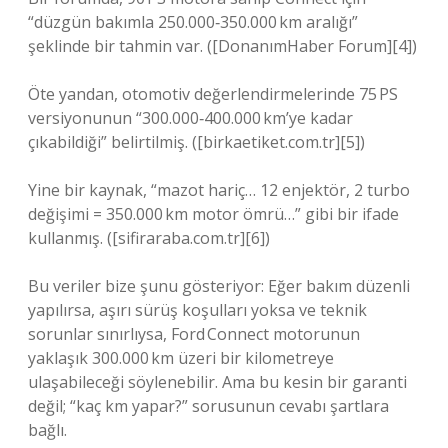
“düzgün bakımla 250.000‑350.000 km aralığı”
şeklinde bir tahmin var. ([DonanımHaber Forum][4])
Öte yandan, otomotiv değerlendirmelerinde 75 PS
versiyonunun “300.000‑400.000 km’ye kadar
çıkabildiği” belirtilmiş. ([birkaetiket.com.tr][5])
Yine bir kaynak, “mazot hariç… 12 enjektör, 2 turbo
değişimi = 350.000 km motor ömrü…” gibi bir ifade
kullanmış. ([sifiraraba.com.tr][6])
Bu veriler bize şunu gösteriyor: Eğer bakım düzenli
yapılırsa, aşırı sürüş koşulları yoksa ve teknik
sorunlar sınırlıysa, Ford Connect motorunun
yaklaşık 300.000 km üzeri bir kilometreye
ulaşabileceği söylenebilir. Ama bu kesin bir garanti
değil; “kaç km yapar?” sorusunun cevabı şartlara
bağlı.