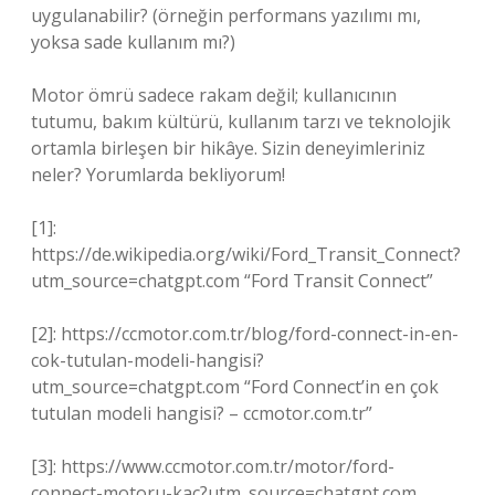
uygulanabilir? (örneğin performans yazılımı mı,
yoksa sade kullanım mı?)
Motor ömrü sadece rakam değil; kullanıcının
tutumu, bakım kültürü, kullanım tarzı ve teknolojik
ortamla birleşen bir hikâye. Sizin deneyimleriniz
neler? Yorumlarda bekliyorum!
[1]:
https://de.wikipedia.org/wiki/Ford_Transit_Connect?
utm_source=chatgpt.com “Ford Transit Connect”
[2]: https://ccmotor.com.tr/blog/ford-connect-in-en-
cok-tutulan-modeli-hangisi?
utm_source=chatgpt.com “Ford Connect’in en çok
tutulan modeli hangisi? – ccmotor.com.tr”
[3]: https://www.ccmotor.com.tr/motor/ford-
connect-motoru-kac?utm_source=chatgpt.com