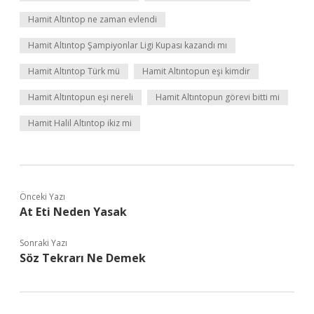
Hamit Altıntop ne zaman evlendi
Hamit Altıntop Şampiyonlar Ligi Kupası kazandı mı
Hamit Altıntop Türk mü
Hamit Altıntopun eşi kimdir
Hamit Altıntopun eşi nereli
Hamit Altıntopun görevi bitti mi
Hamit Halil Altıntop ikiz mi
Önceki Yazı
At Eti Neden Yasak
Sonraki Yazı
Söz Tekrarı Ne Demek