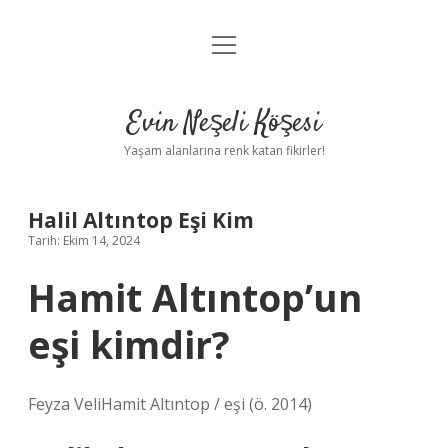
menüyü
Anasayfa
aç
Gizlilik Politikası
Evin Neşeli Köşesi
Yasal Uyarı
Yaşam alanlarına renk katan fikirler!
Hakkımızda
Halil Altıntop Eşi Kim
Tarih: Ekim 14, 2024
Hamit Altıntop’un
eşi kimdir?
Feyza VeliHamit Altıntop / eşi (ö. 2014)