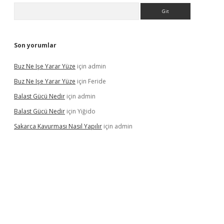
Arama
Son yorumlar
Buz Ne Işe Yarar Yüze
için
admin
Buz Ne Işe Yarar Yüze
için
Feride
Balast Gücü Nedir
için
admin
Balast Gücü Nedir
için
Yiğido
Sakarca Kavurması Nasıl Yapılır
için
admin
tulipbet.online/