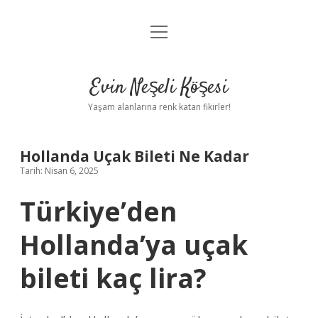
menüyü
Anasayfa
aç
Gizlilik Politikası
Evin Neşeli Köşesi
Yasal Uyarı
Yaşam alanlarına renk katan fikirler!
Hakkımızda
Hollanda Uçak Bileti Ne Kadar
Tarih: Nisan 6, 2025
Türkiye’den
Hollanda’ya uçak
bileti kaç lira?