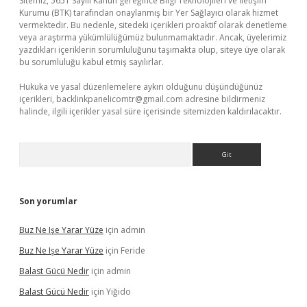
Sitemiz, 5651 Sayılı Kanun gereğince Bilgi Teknolojileri ve İletişim
Kurumu (BTK) tarafından onaylanmış bir Yer Sağlayıcı olarak hizmet
vermektedir. Bu nedenle, sitedeki içerikleri proaktif olarak denetleme
veya araştırma yükümlülüğümüz bulunmamaktadır. Ancak, üyelerimiz
yazdıkları içeriklerin sorumluluğunu taşımakta olup, siteye üye olarak
bu sorumluluğu kabul etmiş sayılırlar.
Hukuka ve yasal düzenlemelere aykırı olduğunu düşündüğünüz
içerikleri,
backlinkpanelicomtr@gmail.com
adresine bildirmeniz
halinde, ilgili içerikler yasal süre içerisinde sitemizden kaldırılacaktır.
Arama
Son yorumlar
Buz Ne Işe Yarar Yüze
için
admin
Buz Ne Işe Yarar Yüze
için
Feride
Balast Gücü Nedir
için
admin
Balast Gücü Nedir
için
Yiğido