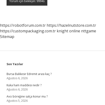
https://robotforum.com.tr
https://hazelnutstore.com.tr
https://custompackaging.com.tr
knight online
nttgame
Sitemap
Sidebar
Son Yazılar
Bursa Balıkesir Edremit arası kaç ?
Ağustos 6, 2026
Kuka ham maddesi nedir ?
Ağustos 6, 2026
Avcı böreğine salça konur mu ?
Ağustos 5, 2026