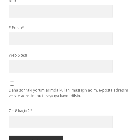
İsim*
E-Posta*
Web Sitesi
Daha sonraki yorumlarımda kullanılması için adım, e-posta adresim
ve site adresim bu tarayıcıya kaydedilsin.
7 + 8 kaçtır?
*