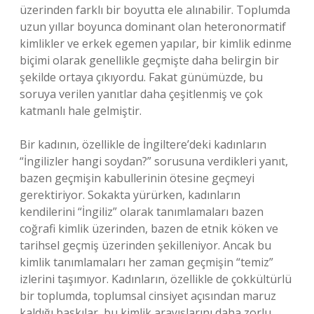
üzerinden farklı bir boyutta ele alınabilir. Toplumda
uzun yıllar boyunca dominant olan heteronormatif
kimlikler ve erkek egemen yapılar, bir kimlik edinme
biçimi olarak genellikle geçmişte daha belirgin bir
şekilde ortaya çıkıyordu. Fakat günümüzde, bu
soruya verilen yanıtlar daha çeşitlenmiş ve çok
katmanlı hale gelmiştir.
Bir kadının, özellikle de İngiltere’deki kadınların
“İngilizler hangi soydan?” sorusuna verdikleri yanıt,
bazen geçmişin kabullerinin ötesine geçmeyi
gerektiriyor. Sokakta yürürken, kadınların
kendilerini “İngiliz” olarak tanımlamaları bazen
coğrafi kimlik üzerinden, bazen de etnik köken ve
tarihsel geçmiş üzerinden şekilleniyor. Ancak bu
kimlik tanımlamaları her zaman geçmişin “temiz”
izlerini taşımıyor. Kadınların, özellikle de çokkültürlü
bir toplumda, toplumsal cinsiyet açısından maruz
kaldığı baskılar, bu kimlik arayışlarını daha zorlu