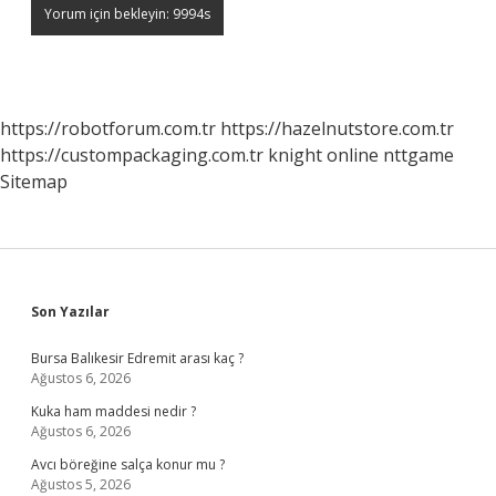
https://robotforum.com.tr
https://hazelnutstore.com.tr
https://custompackaging.com.tr
knight online
nttgame
Sitemap
Sidebar
Son Yazılar
Bursa Balıkesir Edremit arası kaç ?
Ağustos 6, 2026
Kuka ham maddesi nedir ?
Ağustos 6, 2026
Avcı böreğine salça konur mu ?
Ağustos 5, 2026