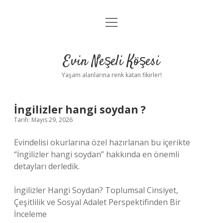
menüyü
Anasayfa
aç
Gizlilik Politikası
Evin Neşeli Köşesi
Yasal Uyarı
Yaşam alanlarına renk katan fikirler!
Hakkımızda
İngilizler hangi soydan ?
Tarih: Mayıs 29, 2026
Evindelisi okurlarına özel hazırlanan bu içerikte
“İngilizler hangi soydan” hakkında en önemli
detayları derledik.
İngilizler Hangi Soydan? Toplumsal Cinsiyet,
Çeşitlilik ve Sosyal Adalet Perspektifinden Bir
İnceleme