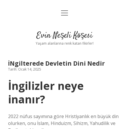
menüyü
Anasayfa
aç
Gizlilik Politikası
Evin Neşeli Köşesi
Yasal Uyarı
Yaşam alanlarına renk katan fikirler!
Hakkımızda
İNgilterede Devletin Dini Nedir
Tarih: Ocak 14, 2025
İngilizler neye
inanır?
2022 nüfus sayımına göre Hristiyanlık en büyük din
olurken, onu İslam, Hinduizm, Sihizm, Yahudilik ve