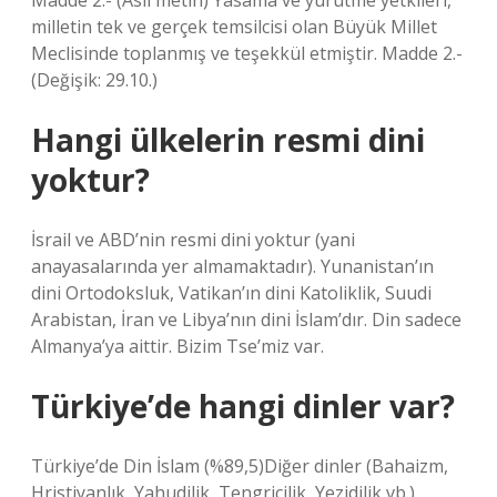
Madde 2.- (Asıl metin) Yasama ve yürütme yetkileri,
milletin tek ve gerçek temsilcisi olan Büyük Millet
Meclisinde toplanmış ve teşekkül etmiştir. Madde 2.-
(Değişik: 29.10.)
Hangi ülkelerin resmi dini
yoktur?
İsrail ve ABD’nin resmi dini yoktur (yani
anayasalarında yer almamaktadır). Yunanistan’ın
dini Ortodoksluk, Vatikan’ın dini Katoliklik, Suudi
Arabistan, İran ve Libya’nın dini İslam’dır. Din sadece
Almanya’ya aittir. Bizim Tse’miz var.
Türkiye’de hangi dinler var?
Türkiye’de Din İslam (%89,5)Diğer dinler (Bahaizm,
Hristiyanlık, Yahudilik, Tengricilik, Yezidilik vb.)