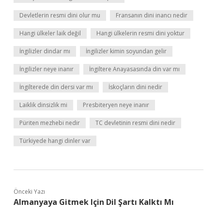
Devletlerin resmi dini olur mu
Fransanın dini inancı nedir
Hangi ülkeler laik değil
Hangi ülkelerin resmi dini yoktur
İngilizler dindar mı
İngilizler kimin soyundan gelir
İngilizler neye inanır
İngiltere Anayasasında din var mı
İngilterede din dersi var mı
İskoçların dini nedir
Laiklik dinsizlik mi
Presbiteryen neye inanır
Püriten mezhebi nedir
TC devletinin resmi dini nedir
Türkiyede hangi dinler var
Önceki Yazı
Almanyaya Gitmek Için Dil Şartı Kalktı Mı