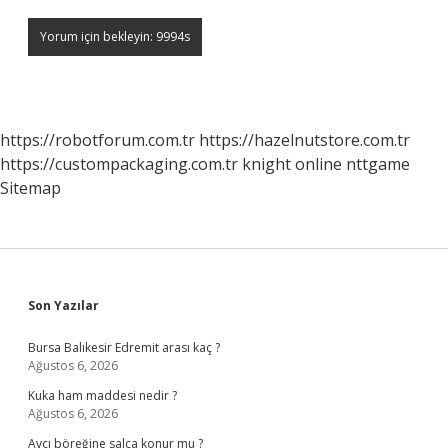
https://robotforum.com.tr
https://hazelnutstore.com.tr
https://custompackaging.com.tr
knight online
nttgame
Sitemap
Sidebar
Son Yazılar
Bursa Balıkesir Edremit arası kaç ?
Ağustos 6, 2026
Kuka ham maddesi nedir ?
Ağustos 6, 2026
Avcı böreğine salça konur mu ?