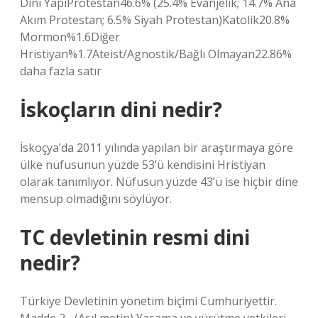
Dini YapıProtestan46.6% (25.4% Evanjelik; 14.7% Ana
Akım Protestan; 6.5% Siyah Protestan)Katolik20.8%
Mormon%1.6Diğer
Hristiyan%1.7Ateist/Agnostik/Bağlı Olmayan22.86%
daha fazla satır
İskoçların dini nedir?
İskoçya’da 2011 yılında yapılan bir araştırmaya göre
ülke nüfusunun yüzde 53’ü kendisini Hristiyan
olarak tanımlıyor. Nüfusun yüzde 43’ü ise hiçbir dine
mensup olmadığını söylüyor.
TC devletinin resmi dini
nedir?
Türkiye Devletinin yönetim biçimi Cumhuriyettir.