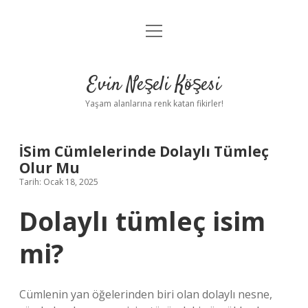
menüyü
Anasayfa
aç
Gizlilik Politikası
Evin Neşeli Köşesi
Yasal Uyarı
Yaşam alanlarına renk katan fikirler!
Hakkımızda
İSim Cümlelerinde Dolaylı Tümleç
Olur Mu
Tarih: Ocak 18, 2025
Dolaylı tümleç isim
mi?
Cümlenin yan öğelerinden biri olan dolaylı nesne,