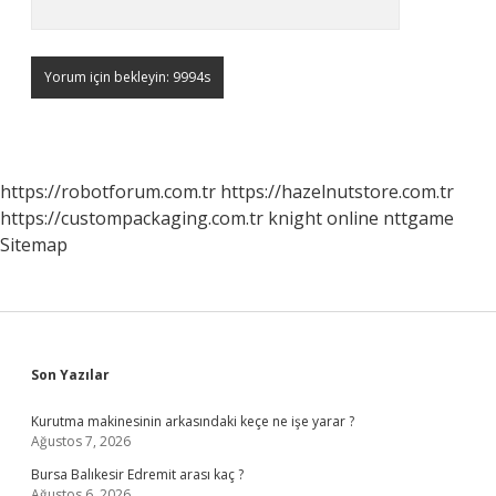
https://robotforum.com.tr
https://hazelnutstore.com.tr
https://custompackaging.com.tr
knight online
nttgame
Sitemap
Sidebar
Son Yazılar
Kurutma makinesinin arkasındaki keçe ne işe yarar ?
Ağustos 7, 2026
Bursa Balıkesir Edremit arası kaç ?
Ağustos 6, 2026