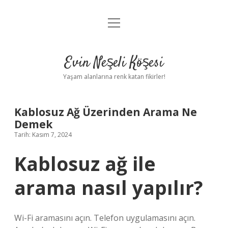
menüyü
Anasayfa
aç
Gizlilik Politikası
Evin Neşeli Köşesi
Yasal Uyarı
Yaşam alanlarına renk katan fikirler!
Hakkımızda
Kablosuz Ağ Üzerinden Arama Ne
Demek
Tarih: Kasım 7, 2024
Kablosuz ağ ile
arama nasıl yapılır?
Wi-Fi aramasını açın. Telefon uygulamasını açın.