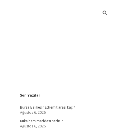
Sidebar
Son Yazılar
https://www.tulip
Bursa Balıkesir Edremit arası kaç ?
Ağustos 6, 2026
Kuka ham maddesi nedir ?
Ağustos 6, 2026