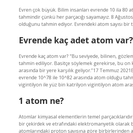
Evren çok büyük. Bilim insanları evrende 10 ila 80 
tahmindir çünkü her parçacığı sayamayız. 8 Ağustos
olduğunu tahmin ediyor. Evrendeki atom sayısı bir 
Evrende kaç adet atom var?
Evrende kaç atom var? “Bu seviyede, bilinen, gözle
tahmin ediliyor. Basitçe söylemek gerekirse, bu on ka
arasında bir yere karşılık geliyor.”17 Temmuz 2021E
evrende 10^78 ile 10^82 arasında atom olduğu tahmi
vigintilyon ile yüz bin katrilyon vigintilyon atom a
1 atom ne?
Atomlar kimyasal elementlerin temel parçacıklarıdı
bir çekirdek ve etrafındaki elektromanyetik olarak 
atomlarındaki proton sayısına göre birbirlerinden a