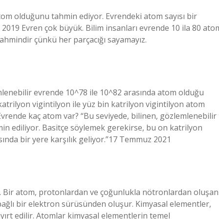
atom olduğunu tahmin ediyor. Evrendeki atom sayısı bir
 2019 Evren çok büyük. Bilim insanları evrende 10 ila 80 ato
tahmindir çünkü her parçacığı sayamayız.
mlenebilir evrende 10^78 ile 10^82 arasında atom olduğu
trilyon vigintilyon ile yüz bin katrilyon vigintilyon atom
vrende kaç atom var? “Bu seviyede, bilinen, gözlemlenebilir
n ediliyor. Basitçe söylemek gerekirse, bu on katrilyon
rasında bir yere karşılık geliyor.”17 Temmuz 2021
r. Bir atom, protonlardan ve çoğunlukla nötronlardan oluşan
bağlı bir elektron sürüsünden oluşur. Kimyasal elementler,
yırt edilir. Atomlar kimyasal elementlerin temel