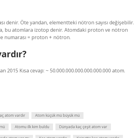
denir. Öte yandan, elementteki nötron sayısı değişebilir.
a, bu atomlara izotop denir. Atomdaki proton ve nötron
tle numarası = proton + nötron.
ardır?
san 2015 Kısa cevap: ~ 50.000.000.000.000.000.000 atom.
aç atom vardır
Atom küçük mü büyük mü
 mü
Atomu ilk kim buldu
Dünyada kaç çeşit atom var