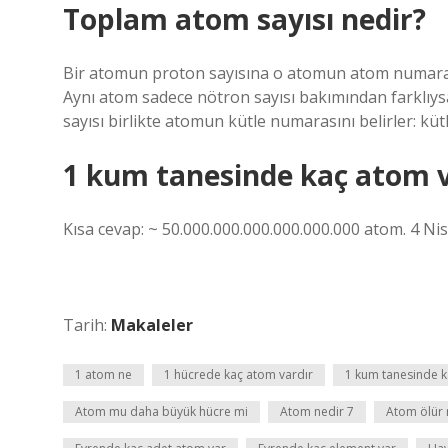
Toplam atom sayısı nedir?
Bir atomun proton sayısına o atomun atom numarası 
Aynı atom sadece nötron sayısı bakımından farklıys
sayısı birlikte atomun kütle numarasını belirler: kü
1 kum tanesinde kaç atom v
Kısa cevap: ~ 50.000.000.000.000.000.000 atom. 4 Ni
Tarih:
Makaleler
1 atom ne
1 hücrede kaç atom vardır
1 kum tanesinde k
Atom mu daha büyük hücre mi
Atom nedir 7
Atom ölür