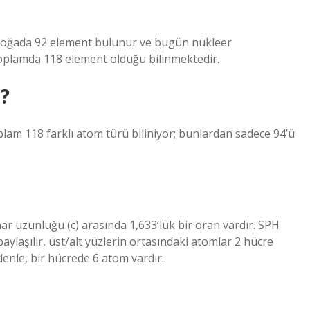
 Doğada 92 element bulunur ve bugün nükleer
toplamda 118 element olduğu bilinmektedir.
?
am 118 farklı atom türü biliniyor; bunlardan sadece 94’ü
r uzunluğu (c) arasında 1,633’lük bir oran vardır. SPH
aylaşılır, üst/alt yüzlerin ortasındaki atomlar 2 hücre
denle, bir hücrede 6 atom vardır.