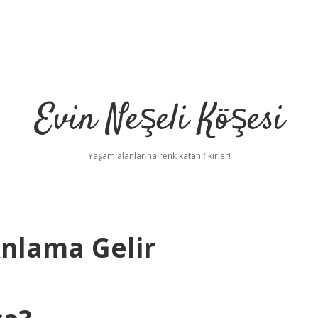
Evin Neşeli Köşesi
Yaşam alanlarına renk katan fikirler!
nlama Gelir