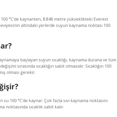
 100 °C’de kaynarken, 8.848 metre yükseklikteki Everest
 seviyesinin altındaki yerlerde suyun kaynama noktası 100
nar?
kaynamaya başlayan suyun sıcaklığı, kaynama durana ve tüm
işimi sırasında sıcaklığın sabit olmasıdır. Sıcaklığın 100
mış olması gerekir.
işir?
n su 100 °C’de kaynar. Çok fazla sıvı kaynama noktasını
a noktasında sıcaklık sabit kalır.