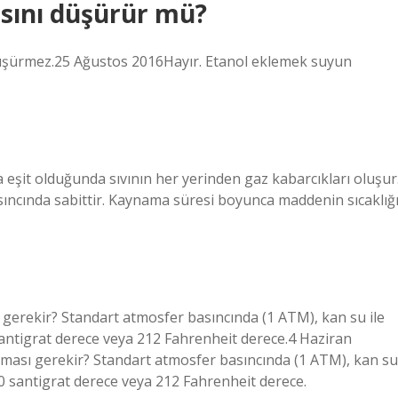
sını düşürür mü?
üşürmez.25 Ağustos 2016Hayır. Etanol eklemek suyun
 eşit olduğunda sıvının her yerinden gaz kabarcıkları oluşur
ıncında sabittir. Kaynama süresi boyunca maddenin sıcaklığ
 gerekir? Standart atmosfer basıncında (1 ATM), kan su ile
antigrat derece veya 212 Fahrenheit derece.4 Haziran
lması gerekir? Standart atmosfer basıncında (1 ATM), kan su
0 santigrat derece veya 212 Fahrenheit derece.