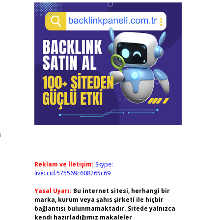
n
Reklam ve İletişim:
Skype:
live:.cid.575569c608265c69
Yasal Uyarı:
Bu internet sitesi, herhangi bir
marka, kurum veya şahıs şirketi ile hiçbir
bağlantısı bulunmamaktadır. Sitede yalnızca
kendi hazırladığımız makaleler