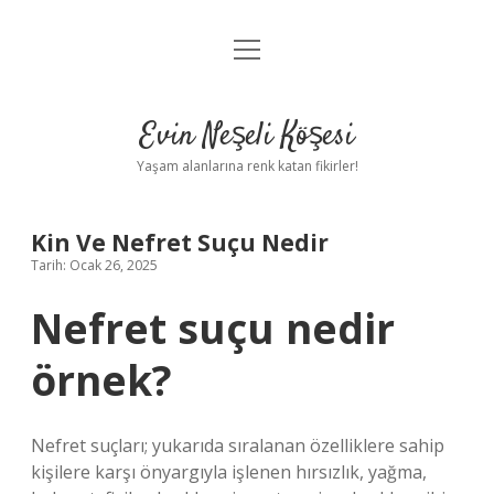
menüyü
Anasayfa
aç
Gizlilik Politikası
Evin Neşeli Köşesi
Yasal Uyarı
Yaşam alanlarına renk katan fikirler!
Hakkımızda
Kin Ve Nefret Suçu Nedir
Tarih: Ocak 26, 2025
Nefret suçu nedir
örnek?
Nefret suçları; yukarıda sıralanan özelliklere sahip
kişilere karşı önyargıyla işlenen hırsızlık, yağma,