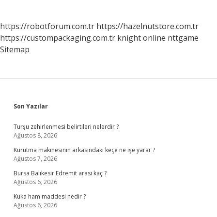
https://robotforum.com.tr
https://hazelnutstore.com.tr
https://custompackaging.com.tr
knight online
nttgame
Sitemap
Sidebar
Son Yazılar
Turşu zehirlenmesi belirtileri nelerdir ?
Ağustos 8, 2026
Kurutma makinesinin arkasındaki keçe ne işe yarar ?
Ağustos 7, 2026
Bursa Balıkesir Edremit arası kaç ?
Ağustos 6, 2026
Kuka ham maddesi nedir ?
Ağustos 6, 2026