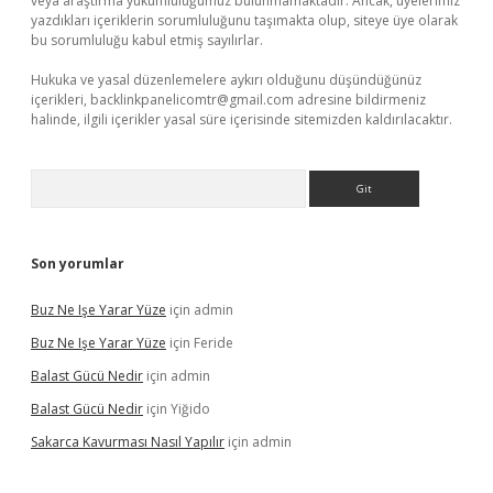
veya araştırma yükümlülüğümüz bulunmamaktadır. Ancak, üyelerimiz
yazdıkları içeriklerin sorumluluğunu taşımakta olup, siteye üye olarak
bu sorumluluğu kabul etmiş sayılırlar.
Hukuka ve yasal düzenlemelere aykırı olduğunu düşündüğünüz
içerikleri,
backlinkpanelicomtr@gmail.com
adresine bildirmeniz
halinde, ilgili içerikler yasal süre içerisinde sitemizden kaldırılacaktır.
Arama
Son yorumlar
Buz Ne Işe Yarar Yüze
için
admin
Buz Ne Işe Yarar Yüze
için
Feride
Balast Gücü Nedir
için
admin
Balast Gücü Nedir
için
Yiğido
Sakarca Kavurması Nasıl Yapılır
için
admin