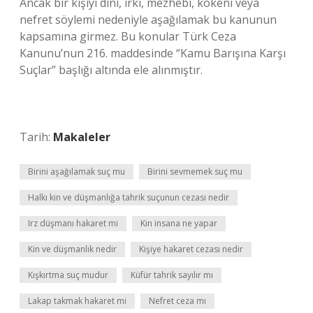
Ancak bir kişiyi dini, ırkı, mezhebi, kökeni veya
nefret söylemi nedeniyle aşağılamak bu kanunun
kapsamına girmez. Bu konular Türk Ceza
Kanunu’nun 216. maddesinde “Kamu Barışına Karşı
Suçlar” başlığı altında ele alınmıştır.
Tarih:
Makaleler
Birini aşağılamak suç mu
Birini sevmemek suç mu
Halkı kin ve düşmanlığa tahrik suçunun cezası nedir
Irz düşmanı hakaret mi
Kin insana ne yapar
Kin ve düşmanlık nedir
Kişiye hakaret cezası nedir
Kışkırtma suç mudur
Küfür tahrik sayılır mı
Lakap takmak hakaret mi
Nefret ceza mı