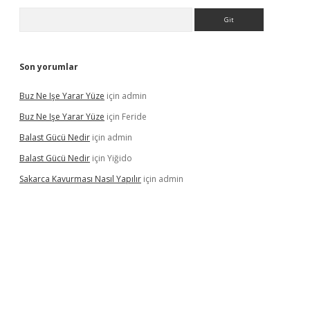
Arama
Son yorumlar
Buz Ne Işe Yarar Yüze
için
admin
Buz Ne Işe Yarar Yüze
için
Feride
Balast Gücü Nedir
için
admin
Balast Gücü Nedir
için
Yiğido
Sakarca Kavurması Nasıl Yapılır
için
admin
tulipbet.online/