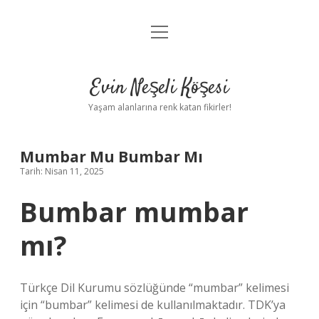
menüyü
Anasayfa
aç
Gizlilik Politikası
Evin Neşeli Köşesi
Yasal Uyarı
Yaşam alanlarına renk katan fikirler!
Hakkımızda
Mumbar Mu Bumbar Mı
Tarih: Nisan 11, 2025
Bumbar mumbar
mı?
Türkçe Dil Kurumu sözlüğünde “mumbar” kelimesi
için “bumbar” kelimesi de kullanılmaktadır. TDK’ya