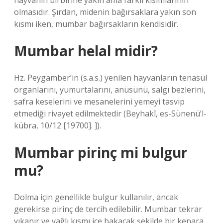
hayvanın birbirine yakın ama farklı kısımlarının
olmasıdır. Şırdan, midenin bağırsaklara yakın son
kısmı iken, mumbar bağırsakların kendisidir.
Mumbar helal midir?
Hz. Peygamber’in (s.a.s.) yenilen hayvanların tenasül
organlarını, yumurtalarını, anüsünü, salgı bezlerini,
safra keselerini ve mesanelerini yemeyi tasvip
etmediği rivayet edilmektedir (Beyhakî, es-Sünenü’l-
kübra, 10/12 [19700]. ]).
Mumbar pirinç mi bulgur
mu?
Dolma için genellikle bulgur kullanılır, ancak
gerekirse pirinç de tercih edilebilir. Mumbar tekrar
yıkanır ve yağlı kısmı içe bakacak şekilde bir kenara