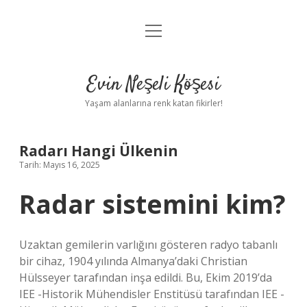
menüyü
Anasayfa
aç
Gizlilik Politikası
Evin Neşeli Köşesi
Yasal Uyarı
Yaşam alanlarına renk katan fikirler!
Hakkımızda
Radarı Hangi Ülkenin
Tarih: Mayıs 16, 2025
Radar sistemini kim?
Uzaktan gemilerin varlığını gösteren radyo tabanlı
bir cihaz, 1904 yılında Almanya’daki Christian
Hülsseyer tarafından inşa edildi. Bu, Ekim 2019’da
IEE -Historik Mühendisler Enstitüsü tarafından IEE -